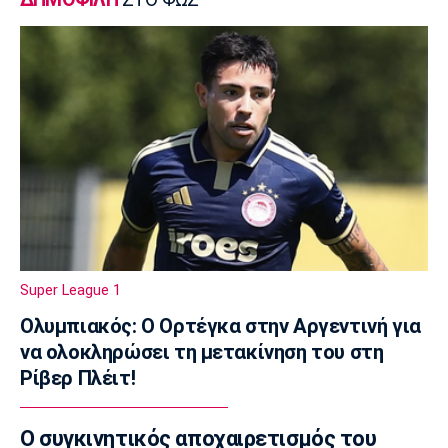
EuroLeague
Μακάμπι Τελ Αβίβ: Ενισχύθηκε με τον
Μπέικοτ
13:35
Super League 1
Βιτάλις: «Θα δώσω τα πάντα για την ΑΕΚ»
13:20
Στοίχημα
ΦΩΣ στο Στοίχημα: Ανώτερη η Κραϊόβα
13:05
Super League 1
Super League 1
Επίσημο: Στον ΠΑΟΚ ο Γιαννούλης
Ολυμπιακός: Ο Ορτέγκα στην Αργεντινή για
12:50
να ολοκληρώσει τη μετακίνηση του στη
Ρίβερ Πλέιτ!
Βόλεϊ Α Γυναικών
Εθνική Γυναικών: Ισόπαλο το φιλικό με τη
Σουηδία
Ο συγκινητικός αποχαιρετισμός του
12:35