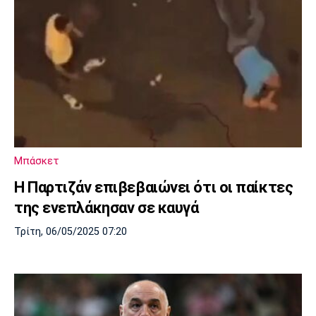
Μπάσκετ
Η Παρτιζάν επιβεβαιώνει ότι οι παίκτες
της ενεπλάκησαν σε καυγά
Τρίτη, 06/05/2025 07:20