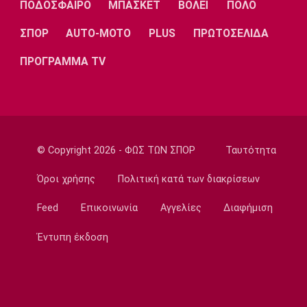
για τη Σαμολοδά
ΠΟΔΟΣΦΑΙΡΟ
ΜΠΑΣΚΕΤ
ΒΟΛΕΪ
ΠΟΛΟ
11:20
ΣΠΟΡ
AUTO-MOTO
PLUS
ΠΡΩΤΟΣΕΛΙΔΑ
Ποδόσφαιρο - Εθνικές Ομάδες
ΠΡΟΓΡΑΜΜΑ TV
FIFA: Η «συγγνώμη» προς τις 211
ομοσπονδίες και η στήριξη σε Ινφαντίνο
11:11
Παρασκήνιο
Όταν ο Στραβίνσκι διασκέδαζε με τη
μουσική του Τσάρλι Πάρκερ
© Copyright 2026 - ΦΩΣ ΤΩΝ ΣΠΟΡ
Ταυτότητα
11:05
Όροι χρήσης
Πολιτική κατά των διακρίσεων
NBA
Ο Γουόκερ επέστρεψε στο ΝΒΑ
Feed
Επικοινωνία
Αγγελίες
Διαφήμιση
10:50
Έντυπη έκδοση
EuroLeague
Χάποελ Τελ Αβίβ: Ανακοίνωσε τον
Μπουρντιλόν
10:35