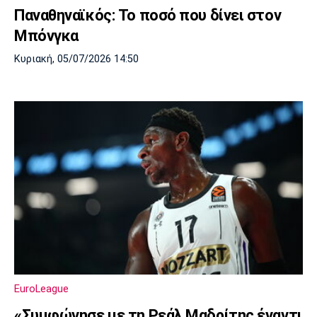
Παναθηναϊκός: Το ποσό που δίνει στον
Μπόνγκα
Κυριακή, 05/07/2026 14:50
EuroLeague
«Συμφώνησε με τη Ρεάλ Μαδρίτης έναντι