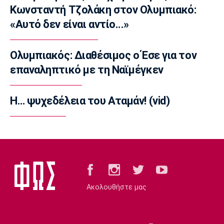
Κωνσταντή Τζολάκη στον Ολυμπιακό:
Super League 1
«Αυτό δεν είναι αντίο...»
ΑΕΚ: Γνωστοποίησε την απόκτηση του
Βιτάλις
Ολυμπιακός: Διαθέσιμος ο Έσε για τον
12:20
επαναληπτικό με τη Ναϊμέγκεν
Ποδόσφαιρο - Διεθνή
Επίσημο: Στην Παλέρμο ο Στρεφέτσα
12:05
Η… ψυχεδέλεια του Αταμάν! (vid)
Μπάσκετ Α1 Γυναικών
Αθηναϊκός: Παρελθόν η Ταμπάκου
11:50
EuroLeague
Dubai BC: Πήρε τον Σενγκέλια
11:35
Ακολουθήστε μας
Στίβος
Παγκόσμιο Πρωτάθλημα Κ20: Ο Κανοντζιάν
δέκατος στον τελικό, ρεκόρ και πρόκριση