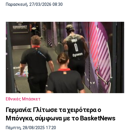
Παρασκευή, 27/03/2026 08:30
Εθνικές Μπάσκετ
Γερμανία: Γλίτωσε τα χειρότερα ο
Μπόνγκα, σύμφωνα με το BasketNews
Πέμπτη, 28/08/2025 17:20