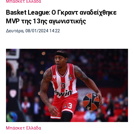
Μπάσκετ Ελλάδα
Λίβερπουλ
Μάντσεστερ
Γιουβέντους
Σίτι
Basket League: Ο Γκραντ αναδείχθηκε
MVP της 13ης αγωνιστικής
Δευτέρα, 08/01/2024 14:22
Ίντερ
Μίλαν
Μπάγερν
Μπορούσια
Παρί Σεν
Μαρσέιγ
Ντόρτμουντ
Ζερμέν
Μονακό
Ερυθρός
Τότεναμ
Αστέρας
Μπάσκετ Ελλάδα