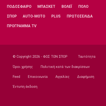
Λίβερπουλ
Μάντσεστερ
Γιουβέντους
Σίτι
ΠΟΔΟΣΦΑΙΡΟ
ΜΠΑΣΚΕΤ
ΒΟΛΕΪ
ΠΟΛΟ
ΣΠΟΡ
AUTO-MOTO
PLUS
ΠΡΩΤΟΣΕΛΙΔΑ
ΠΡΟΓΡΑΜΜΑ TV
Ίντερ
Μίλαν
Μπάγερν
© Copyright 2026 - ΦΩΣ ΤΩΝ ΣΠΟΡ
Ταυτότητα
Μπορούσια
Παρί Σεν
Μαρσέιγ
Ντόρτμουντ
Ζερμέν
Όροι χρήσης
Πολιτική κατά των διακρίσεων
Feed
Επικοινωνία
Αγγελίες
Διαφήμιση
Μονακό
Ερυθρός
Τότεναμ
Έντυπη έκδοση
Αστέρας