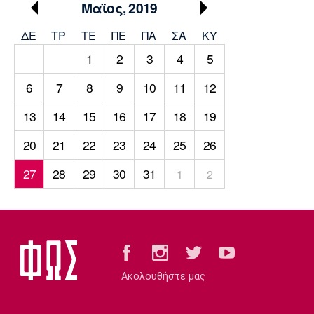
Μουσική
Στήλες
Μαϊος, 2019
ΔΕ
ΤΡ
TΕ
ΠΕ
ΠΑ
ΣΑ
ΚΥ
Πολιτισμός
Τραγούδια
Πρόγραμμα TV
1
2
3
4
5
Ιωνικός
Κηφισιά
Πανσερραϊκός
Cine Spot
6
7
8
9
10
11
12
Running
13
14
15
16
17
18
19
Media
20
21
22
23
24
25
26
Μπαρτσελόνα
Ρεάλ
Ατλέτικο
Μαδρίτης
Μαδρίτης
27
28
29
30
31
1
2
Παρασκήνιο
Μάντσεστερ
Τσέλσι
Άρσεναλ
Γιουνάιτεντ
Ακολουθήστε μας