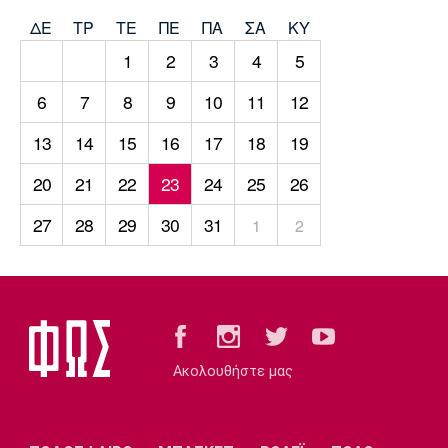
Μουσική
Στήλες
ΔΕ
ΤΡ
TΕ
ΠΕ
ΠΑ
ΣΑ
ΚΥ
Πολιτισμός
Τραγούδια
Πρόγραμμα TV
1
2
3
4
5
Ιωνικός
Κηφισιά
Πανσερραϊκός
6
7
8
9
10
11
12
Cine Spot
13
14
15
16
17
18
19
Running
20
21
22
23
24
25
26
Media
27
28
29
30
31
1
2
Μπαρτσελόνα
Ρεάλ
Ατλέτικο
Μαδρίτης
Μαδρίτης
Παρασκήνιο
Μάντσεστερ
Τσέλσι
Άρσεναλ
Γιουνάιτεντ
Ακολουθήστε μας