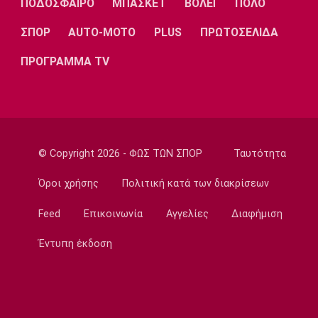
ΠΟΔΟΣΦΑΙΡΟ
ΜΠΑΣΚΕΤ
ΒΟΛΕΪ
ΠΟΛΟ
Λίβερπουλ
Μάντσεστερ
Γιουβέντους
Σίτι
ΣΠΟΡ
AUTO-MOTO
PLUS
ΠΡΩΤΟΣΕΛΙΔΑ
ΠΡΟΓΡΑΜΜΑ TV
Ίντερ
Μίλαν
Μπάγερν
© Copyright 2026 - ΦΩΣ ΤΩΝ ΣΠΟΡ
Ταυτότητα
Μπορούσια
Παρί Σεν
Μαρσέιγ
Ντόρτμουντ
Ζερμέν
Όροι χρήσης
Πολιτική κατά των διακρίσεων
Feed
Επικοινωνία
Αγγελίες
Διαφήμιση
Έντυπη έκδοση
Μονακό
Ερυθρός
Τότεναμ
Αστέρας