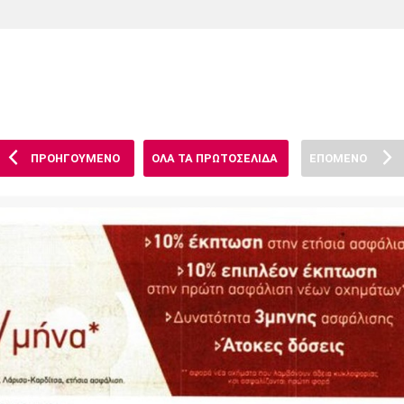
Χάντμπολ
Ηρακλής
Βόλος
Μπορούσια
Παρί Σεν
Ντόρτμουντ
Ζερμέν
ΠΡΟΗΓΟΥΜΕΝΟ
ΟΛΑ ΤΑ ΠΡΩΤΟΣΕΛΙΔΑ
ΕΠΟΜΕΝΟ
Πόρτο
Μπενφίκα