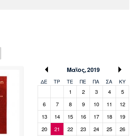
Media
Παρασκήνιο
Μαρσέιγ
Μονακό
Ερυθρός
Τότεναμ
Πρόγραμμα TV
Αστέρας
Μαϊος, 2019
ΔΕ
ΤΡ
TΕ
ΠΕ
ΠΑ
ΣΑ
ΚΥ
1
2
3
4
5
6
7
8
9
10
11
12
13
14
15
16
17
18
19
20
21
22
23
24
25
26