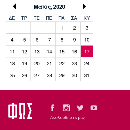
Μουσική
Στήλες
Μαϊος, 2020
Πολιτισμός
Τραγούδια
Πρόγραμμα TV
ΔΕ
ΤΡ
TΕ
ΠΕ
ΠΑ
ΣΑ
ΚΥ
Ιωνικός
Κηφισιά
Πανσερραϊκός
1
2
3
Cine Spot
4
5
6
7
8
9
10
Running
11
12
13
14
15
16
17
Media
18
19
20
21
22
23
24
Μπαρτσελόνα
Ρεάλ
Ατλέτικο
Μαδρίτης
Μαδρίτης
Παρασκήνιο
25
26
27
28
29
30
31
Μάντσεστερ
Τσέλσι
Άρσεναλ
Γιουνάιτεντ
Ακολουθήστε μας