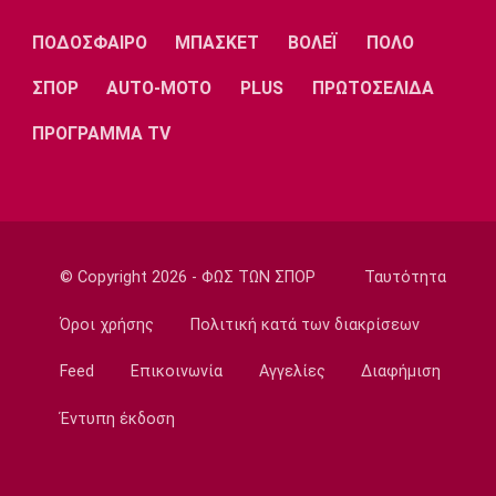
Λίβερπουλ
Μάντσεστερ
Γιουβέντους
Σίτι
ΠΟΔΟΣΦΑΙΡΟ
ΜΠΑΣΚΕΤ
ΒΟΛΕΪ
ΠΟΛΟ
ΣΠΟΡ
AUTO-MOTO
PLUS
ΠΡΩΤΟΣΕΛΙΔΑ
ΠΡΟΓΡΑΜΜΑ TV
Ίντερ
Μίλαν
Μπάγερν
Μπορούσια
Παρί Σεν
Μαρσέιγ
© Copyright 2026 - ΦΩΣ ΤΩΝ ΣΠΟΡ
Ταυτότητα
Ντόρτμουντ
Ζερμέν
Όροι χρήσης
Πολιτική κατά των διακρίσεων
Feed
Επικοινωνία
Αγγελίες
Διαφήμιση
Μονακό
Ερυθρός
Τότεναμ
Αστέρας
Έντυπη έκδοση