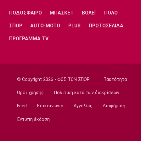
Λίβερπουλ
Μάντσεστερ
Γιουβέντους
Σίτι
ΠΟΔΟΣΦΑΙΡΟ
ΜΠΑΣΚΕΤ
ΒΟΛΕΪ
ΠΟΛΟ
ΣΠΟΡ
AUTO-MOTO
PLUS
ΠΡΩΤΟΣΕΛΙΔΑ
ΠΡΟΓΡΑΜΜΑ TV
Ίντερ
Μίλαν
Μπάγερν
Μπορούσια
Παρί Σεν
Μαρσέιγ
© Copyright 2026 - ΦΩΣ ΤΩΝ ΣΠΟΡ
Ταυτότητα
Ντόρτμουντ
Ζερμέν
Όροι χρήσης
Πολιτική κατά των διακρίσεων
Feed
Επικοινωνία
Αγγελίες
Διαφήμιση
Μονακό
Ερυθρός
Τότεναμ
Αστέρας
Έντυπη έκδοση