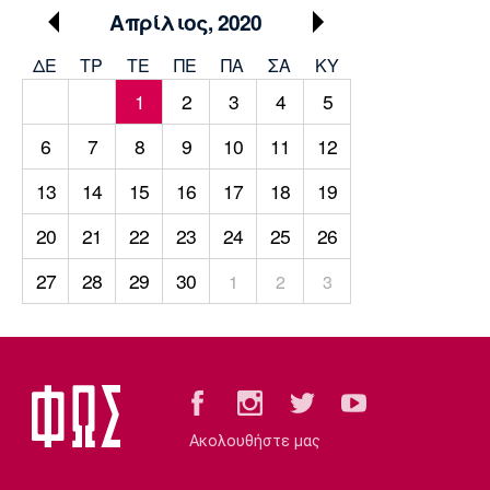
Μουσική
Στήλες
Απρίλιος, 2020
Πολιτισμός
Τραγούδια
Πρόγραμμα TV
ΔΕ
ΤΡ
TΕ
ΠΕ
ΠΑ
ΣΑ
ΚΥ
Ιωνικός
Κηφισιά
Πανσερραϊκός
1
2
3
4
5
Cine Spot
6
7
8
9
10
11
12
Running
13
14
15
16
17
18
19
Media
20
21
22
23
24
25
26
Μπαρτσελόνα
Ρεάλ
Ατλέτικο
Μαδρίτης
Μαδρίτης
Παρασκήνιο
27
28
29
30
1
2
3
Μάντσεστερ
Τσέλσι
Άρσεναλ
Γιουνάιτεντ
Ακολουθήστε μας