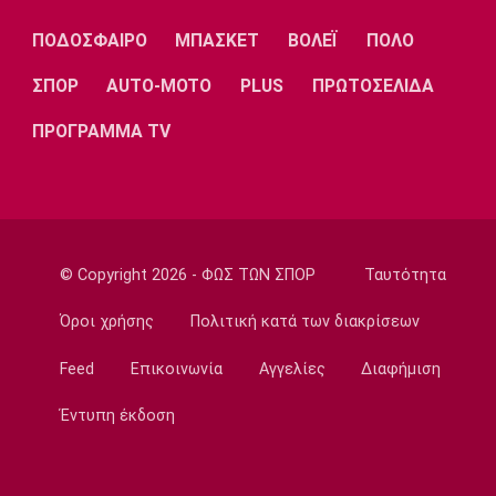
Λίβερπουλ
Μάντσεστερ
Γιουβέντους
Σίτι
ΠΟΔΟΣΦΑΙΡΟ
ΜΠΑΣΚΕΤ
ΒΟΛΕΪ
ΠΟΛΟ
ΣΠΟΡ
AUTO-MOTO
PLUS
ΠΡΩΤΟΣΕΛΙΔΑ
ΠΡΟΓΡΑΜΜΑ TV
Ίντερ
Μίλαν
Μπάγερν
Μπορούσια
Παρί Σεν
Μαρσέιγ
© Copyright 2026 - ΦΩΣ ΤΩΝ ΣΠΟΡ
Ταυτότητα
Ντόρτμουντ
Ζερμέν
Όροι χρήσης
Πολιτική κατά των διακρίσεων
Feed
Επικοινωνία
Αγγελίες
Διαφήμιση
Μονακό
Ερυθρός
Τότεναμ
Αστέρας
Έντυπη έκδοση