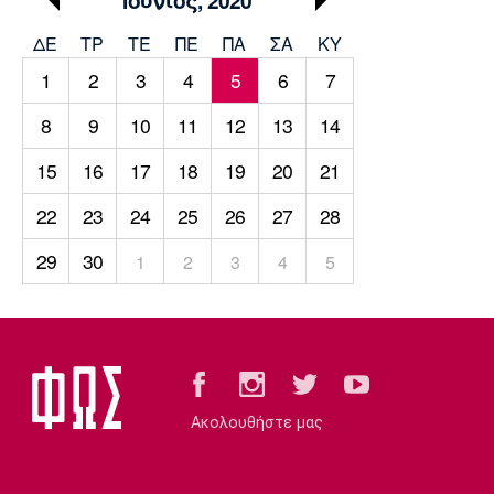
Μουσική
Στήλες
ΔΕ
ΤΡ
TΕ
ΠΕ
ΠΑ
ΣΑ
ΚΥ
Πολιτισμός
Τραγούδια
Πρόγραμμα TV
1
2
3
4
5
6
7
Ιωνικός
Κηφισιά
Πανσερραϊκός
Cine Spot
8
9
10
11
12
13
14
Running
15
16
17
18
19
20
21
22
23
24
25
26
27
28
Media
Μπαρτσελόνα
Ρεάλ
Ατλέτικο
29
30
1
2
3
4
5
Μαδρίτης
Μαδρίτης
Παρασκήνιο
Μάντσεστερ
Τσέλσι
Άρσεναλ
Γιουνάιτεντ
Ακολουθήστε μας