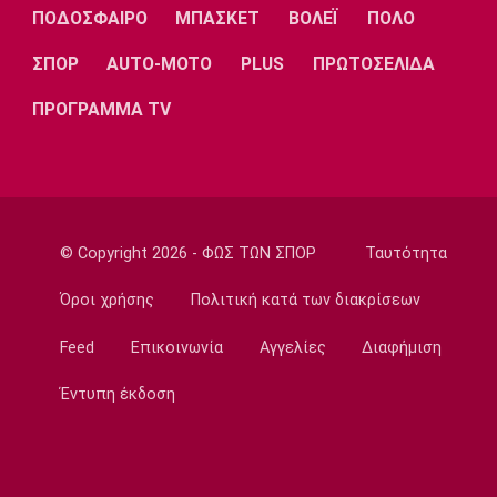
Λίβερπουλ
Μάντσεστερ
Γιουβέντους
ΠΟΔΟΣΦΑΙΡΟ
ΜΠΑΣΚΕΤ
ΒΟΛΕΪ
ΠΟΛΟ
Σίτι
ΣΠΟΡ
AUTO-MOTO
PLUS
ΠΡΩΤΟΣΕΛΙΔΑ
ΠΡΟΓΡΑΜΜΑ TV
Ίντερ
Μίλαν
Μπάγερν
© Copyright 2026 - ΦΩΣ ΤΩΝ ΣΠΟΡ
Ταυτότητα
Μπορούσια
Παρί Σεν
Μαρσέιγ
Ντόρτμουντ
Ζερμέν
Όροι χρήσης
Πολιτική κατά των διακρίσεων
Feed
Επικοινωνία
Αγγελίες
Διαφήμιση
Έντυπη έκδοση
Μονακό
Ερυθρός
Τότεναμ
Αστέρας