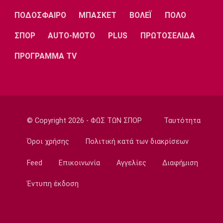
Λίβερπουλ
Μάντσεστερ
Γιουβέντους
Σίτι
ΠΟΔΟΣΦΑΙΡΟ
ΜΠΑΣΚΕΤ
ΒΟΛΕΪ
ΠΟΛΟ
ΣΠΟΡ
AUTO-MOTO
PLUS
ΠΡΩΤΟΣΕΛΙΔΑ
ΠΡΟΓΡΑΜΜΑ TV
Ίντερ
Μίλαν
Μπάγερν
Μπορούσια
Παρί Σεν
Μαρσέιγ
© Copyright 2026 - ΦΩΣ ΤΩΝ ΣΠΟΡ
Ταυτότητα
Ντόρτμουντ
Ζερμέν
Όροι χρήσης
Πολιτική κατά των διακρίσεων
Feed
Επικοινωνία
Αγγελίες
Διαφήμιση
Μονακό
Ερυθρός
Τότεναμ
Έντυπη έκδοση
Αστέρας