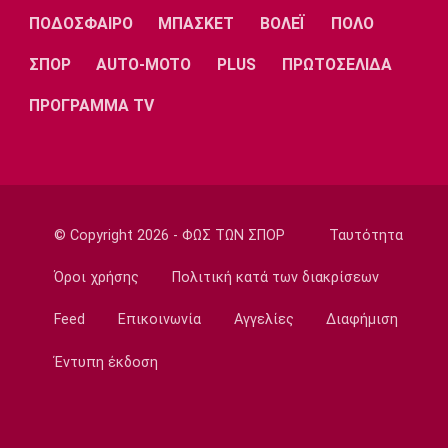
Λίβερπουλ
Μάντσεστερ
Γιουβέντους
ΠΟΔΟΣΦΑΙΡΟ
ΜΠΑΣΚΕΤ
ΒΟΛΕΪ
ΠΟΛΟ
Σίτι
ΣΠΟΡ
AUTO-MOTO
PLUS
ΠΡΩΤΟΣΕΛΙΔΑ
ΠΡΟΓΡΑΜΜΑ TV
Ίντερ
Μίλαν
Μπάγερν
© Copyright 2026 - ΦΩΣ ΤΩΝ ΣΠΟΡ
Ταυτότητα
Μπορούσια
Παρί Σεν
Μαρσέιγ
Ντόρτμουντ
Ζερμέν
Όροι χρήσης
Πολιτική κατά των διακρίσεων
Feed
Επικοινωνία
Αγγελίες
Διαφήμιση
Μονακό
Ερυθρός
Τότεναμ
Έντυπη έκδοση
Αστέρας