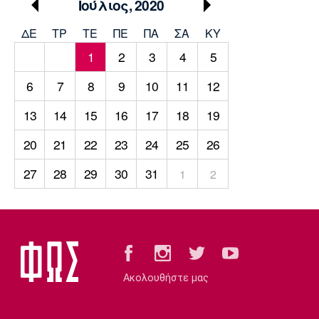
Μουσική
Στήλες
Ιούλιος, 2020
ΔΕ
ΤΡ
TΕ
ΠΕ
ΠΑ
ΣΑ
ΚΥ
Πολιτισμός
Τραγούδια
Πρόγραμμα TV
1
2
3
4
5
Ιωνικός
Κηφισιά
Πανσερραϊκός
Cine Spot
6
7
8
9
10
11
12
Running
13
14
15
16
17
18
19
20
21
22
23
24
25
26
Media
Μπαρτσελόνα
Ρεάλ
Ατλέτικο
27
28
29
30
31
Μαδρίτης
Μαδρίτης
1
2
Παρασκήνιο
Μάντσεστερ
Τσέλσι
Άρσεναλ
Γιουνάιτεντ
Ακολουθήστε μας