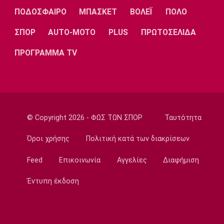
Λίβερπουλ
Μάντσεστερ
Γιουβέντους
ΠΟΔΟΣΦΑΙΡΟ
ΜΠΑΣΚΕΤ
ΒΟΛΕΪ
ΠΟΛΟ
Σίτι
ΣΠΟΡ
AUTO-MOTO
PLUS
ΠΡΩΤΟΣΕΛΙΔΑ
ΠΡΟΓΡΑΜΜΑ TV
Ίντερ
Μίλαν
Μπάγερν
© Copyright 2026 - ΦΩΣ ΤΩΝ ΣΠΟΡ
Ταυτότητα
Μπορούσια
Παρί Σεν
Μαρσέιγ
Ντόρτμουντ
Ζερμέν
Όροι χρήσης
Πολιτική κατά των διακρίσεων
Feed
Επικοινωνία
Αγγελίες
Διαφήμιση
Μονακό
Ερυθρός
Τότεναμ
Έντυπη έκδοση
Αστέρας