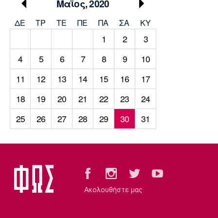
Μουσική
Στήλες
Μαϊος, 2020
ΔΕ
ΤΡ
TΕ
ΠΕ
ΠΑ
ΣΑ
ΚΥ
Πολιτισμός
Τραγούδια
Πρόγραμμα TV
1
2
3
Ιωνικός
Κηφισιά
Πανσερραϊκός
Cine Spot
4
5
6
7
8
9
10
Running
11
12
13
14
15
16
17
18
19
20
21
22
23
24
Media
Μπαρτσελόνα
Ρεάλ
Ατλέτικο
25
26
27
28
29
30
31
Μαδρίτης
Μαδρίτης
Παρασκήνιο
Μάντσεστερ
Τσέλσι
Άρσεναλ
Γιουνάιτεντ
Ακολουθήστε μας