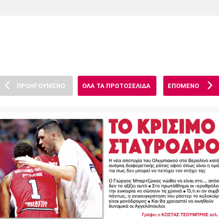
Χάντμπολ
Ηρακλής
Βόλος
Μπορούσια
Παρί Σεν
Ντόρτμουντ
Ζερμέν
ΠΡΟΗΓΟΥΜΕΝΟ
ΟΛΑ ΤΑ ΠΡΩΤΟΣΕΛΙΔΑ
ΕΠΟΜΕΝΟ
Πόρτο
Μπενφίκα