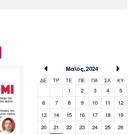
Media
Παρασκήνιο
Μαρσέιγ
Μονακό
Ερυθρός
Τότεναμ
Πρόγραμμα TV
Αστέρας
Μαϊος, 2024
ΔΕ
ΤΡ
TΕ
ΠΕ
ΠΑ
ΣΑ
ΚΥ
1
2
3
4
5
6
7
8
9
10
11
12
13
14
15
16
17
18
19
20
21
22
23
24
25
26