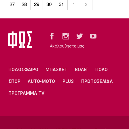
Λίβερπουλ
Μάντσεστερ
Γιουβέντους
27
28
29
30
31
1
2
Σίτι
Ίντερ
Μίλαν
Μπάγερν
Ακολουθήστε μας
ΠΟΔΟΣΦΑΙΡΟ
ΜΠΑΣΚΕΤ
ΒΟΛΕΪ
ΠΟΛΟ
Μπορούσια
Παρί Σεν
Μαρσέιγ
Ντόρτμουντ
Ζερμέν
ΣΠΟΡ
AUTO-MOTO
PLUS
ΠΡΩΤΟΣΕΛΙΔΑ
ΠΡΟΓΡΑΜΜΑ TV
Μονακό
Ερυθρός
Τότεναμ
Αστέρας