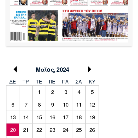
Μουσική
Στήλες
Πολιτισμός
Τραγούδια
Πρόγραμμα TV
Ιωνικός
Κηφισιά
Πανσερραϊκός
Cine Spot
Running
Media
Μαϊος, 2024
Μπαρτσελόνα
Ρεάλ
Ατλέτικο
Μαδρίτης
Μαδρίτης
Παρασκήνιο
ΔΕ
ΤΡ
TΕ
ΠΕ
ΠΑ
ΣΑ
ΚΥ
1
2
3
4
5
6
7
8
9
10
11
12
Μάντσεστερ
Τσέλσι
Άρσεναλ
Γιουνάιτεντ
13
14
15
16
17
18
19
20
21
22
23
24
25
26