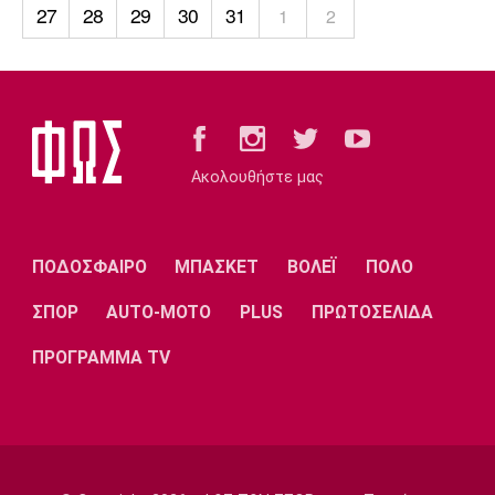
Λίβερπουλ
Μάντσεστερ
Γιουβέντους
27
28
29
30
31
1
2
Σίτι
Ίντερ
Μίλαν
Μπάγερν
Ακολουθήστε μας
ΠΟΔΟΣΦΑΙΡΟ
ΜΠΑΣΚΕΤ
ΒΟΛΕΪ
ΠΟΛΟ
Μπορούσια
Παρί Σεν
Μαρσέιγ
Ντόρτμουντ
Ζερμέν
ΣΠΟΡ
AUTO-MOTO
PLUS
ΠΡΩΤΟΣΕΛΙΔΑ
ΠΡΟΓΡΑΜΜΑ TV
Μονακό
Ερυθρός
Τότεναμ
Αστέρας