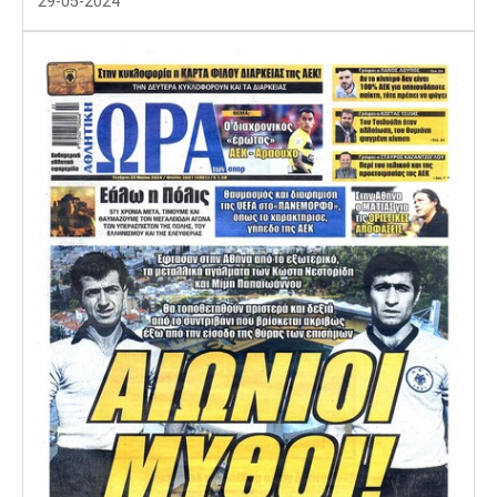
29-05-2024
Λίβερπουλ
Μάντσεστερ
Γιουβέντους
Σίτι
Ίντερ
Μίλαν
Μπάγερν
Μπορούσια
Παρί Σεν
Μαρσέιγ
Ντόρτμουντ
Ζερμέν
Μονακό
Ερυθρός
Τότεναμ
Αστέρας