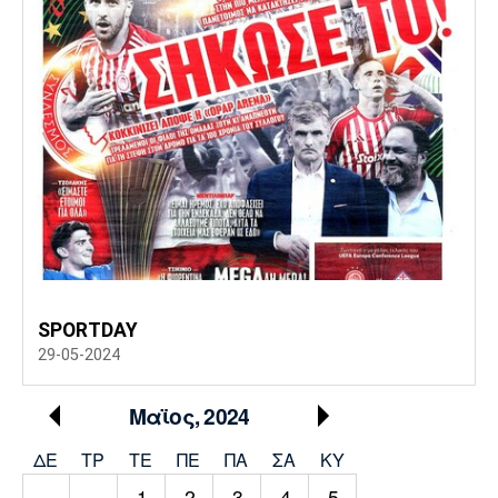
SPORTDAY
29-05-2024
Μαϊος, 2024
ΔΕ
ΤΡ
TΕ
ΠΕ
ΠΑ
ΣΑ
ΚΥ
1
2
3
4
5