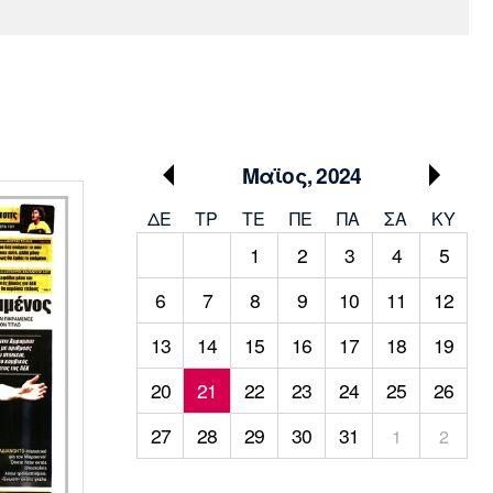
Media
Παρασκήνιο
Μαρσέιγ
Μονακό
Ερυθρός
Τότεναμ
Πρόγραμμα TV
Αστέρας
Μαϊος, 2024
ΔΕ
ΤΡ
TΕ
ΠΕ
ΠΑ
ΣΑ
ΚΥ
1
2
3
4
5
6
7
8
9
10
11
12
13
14
15
16
17
18
19
20
21
22
23
24
25
26
27
28
29
30
31
1
2