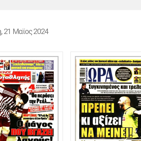
Χάντμπολ
Ηρακλής
Βόλος
Μπορούσια
Παρί Σεν
Ντόρτμουντ
Ζερμέν
η, 21 Μαϊος 2024
Πόρτο
Μπενφίκα