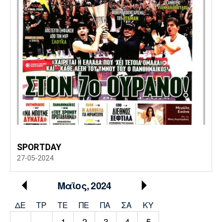
SPORTDAY
27-05-2024
Μαϊος, 2024
ΔΕ
ΤΡ
TΕ
ΠΕ
ΠΑ
ΣΑ
ΚΥ
1
2
3
4
5