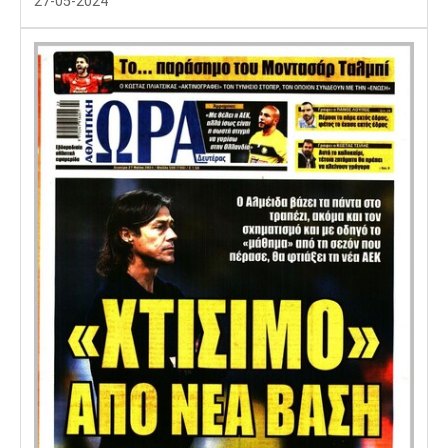
27-05-2024
Λίβερπουλ
Μάντσεστερ
Γιουβέντους
Σίτι
Ίντερ
Μίλαν
Μπάγερν
Μπορούσια
Παρί Σεν
Μαρσέιγ
Ντόρτμουντ
Ζερμέν
Μονακό
Ερυθρός
Τότεναμ
Αστέρας