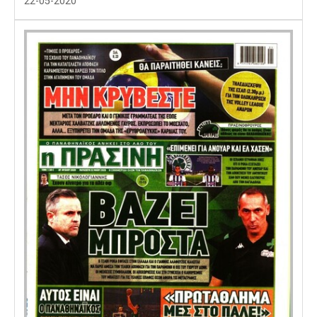
22-05-2020
Λίβερπουλ
Μάντσεστερ
Γιουβέντους
Σίτι
Ίντερ
Μίλαν
Μπάγερν
Μπορούσια
Παρί Σεν
Μαρσέιγ
Ντόρτμουντ
Ζερμέν
Μονακό
Ερυθρός
Τότεναμ
Αστέρας