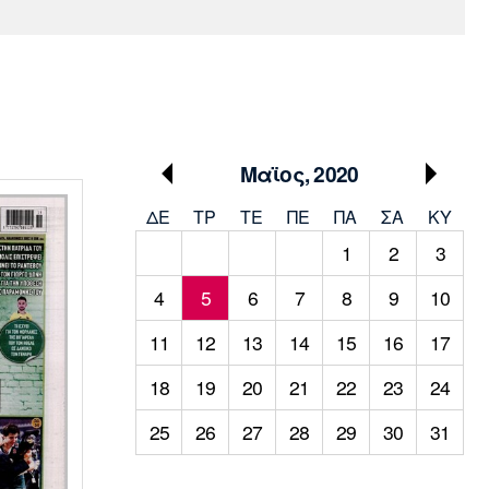
Media
Παρασκήνιο
Μαρσέιγ
Μονακό
Ερυθρός
Τότεναμ
Πρόγραμμα TV
Αστέρας
Μαϊος, 2020
ΔΕ
ΤΡ
TΕ
ΠΕ
ΠΑ
ΣΑ
ΚΥ
1
2
3
4
5
6
7
8
9
10
11
12
13
14
15
16
17
18
19
20
21
22
23
24
25
26
27
28
29
30
31