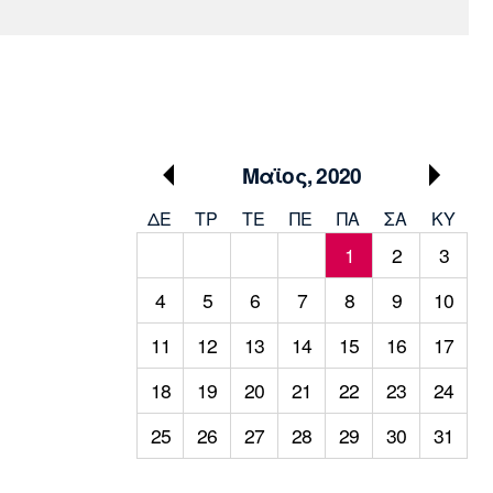
Media
Παρασκήνιο
Μαρσέιγ
Μονακό
Ερυθρός
Τότεναμ
Πρόγραμμα TV
Αστέρας
Μαϊος, 2020
ΔΕ
ΤΡ
TΕ
ΠΕ
ΠΑ
ΣΑ
ΚΥ
1
2
3
4
5
6
7
8
9
10
11
12
13
14
15
16
17
18
19
20
21
22
23
24
25
26
27
28
29
30
31