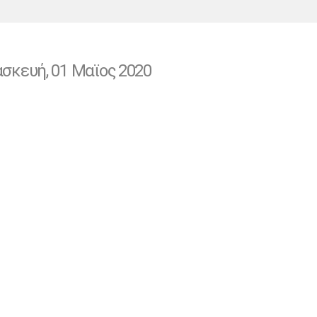
Χάντμπολ
Ηρακλής
Βόλος
Μπορούσια
Παρί Σεν
Ντόρτμουντ
Ζερμέν
σκευή, 01 Μαϊος 2020
Πόρτο
Μπενφίκα