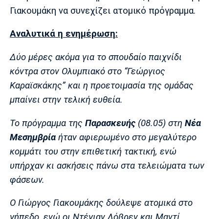
Μουσική
Στήλες
Γιακουμάκη να συνεχίζει ατομικό πρόγραμμα.
Πολιτισμός
Τραγούδια
Πρόγραμμα TV
Αναλυτικά η ενημέρωση:
Ιωνικός
Κηφισιά
Πανσερραϊκός
Cine Spot
Δύο μέρες ακόμα για το σπουδαίο παιχνίδι
κόντρα στον Ολυμπιακό στο “Γεώργιος
Running
Καραϊσκάκης” και η προετοιμασία της ομάδας
Media
μπαίνει στην τελική ευθεία.
Μπαρτσελόνα
Ρεάλ
Ατλέτικο
Μαδρίτης
Μαδρίτης
Παρασκήνιο
Το πρόγραμμα της
Παρασκευής
(08.05) στη
Νέα
Μεσημβρία
ήταν αφιερωμένο στο μεγαλύτερο
κομμάτι του στην επιθετική τακτική, ενώ
υπήρχαν κι ασκήσεις πάνω στα τελειώματα των
Μάντσεστερ
Τσέλσι
Άρσεναλ
Γιουνάιτεντ
φάσεων.
Ο Γιώργος Γιακουμάκης δούλεψε ατομικά στο
γήπεδο, ενώ οι Ντέγιαν Λόβρεν και Μαντί