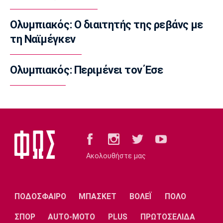
Ζεσούς
09:30
Ολυμπιακός: Ο διαιτητής της ρεβάνς με
Μπάσκετ
τη Ναϊμέγκεν
Στη Γαλατασαράι ο Άλεν Σμάιλαγκιτς
09:20
Ολυμπιακός: Περιμένει τον Έσε
Europa League
ΠΑΟΚ: Γηραιότερος βασικός στην ιστορία
του ο Τάισον
09:10
EuroLeague
Προτάθηκε στον Ολυμπιακό ο Σέμι Οτζελέγε
09:00
Ακολουθήστε μας
Σπορ
Πινγκ Πονγκ: Στον τελικό της Under 21 η
Τζαρίδου
ΠΟΔΟΣΦΑΙΡΟ
ΜΠΑΣΚΕΤ
ΒΟΛΕΪ
ΠΟΛΟ
08:50
ΣΠΟΡ
AUTO-MOTO
PLUS
ΠΡΩΤΟΣΕΛΙΔΑ
EuroLeague