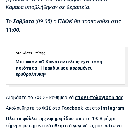
Λίβερπουλ
Μάντσεστερ
Γιουβέντους
Καμαρά υποβλήθηκαν σε θεραπεία.
Σίτι
Το
Σάββατο
(09.05) ο
ΠΑΟΚ
θα προπονηθεί στις
11:00
.
Ίντερ
Μίλαν
Μπάγερν
Διαβάστε Επίσης
Μπιανκόν: «Ο Κωνσταντέλιας έχει τόση
ποιότητα - Η καρδιά μου παραμένει
Μπορούσια
Παρί Σεν
Μαρσέιγ
ερυθρόλευκη»
Ντόρτμουντ
Ζερμέν
Διαβάστε το «ΦΩΣ» καθημερινά
στον υπολογιστή σας
Μονακό
Ερυθρός
Τότεναμ
Ακολουθήστε το ΦΩΣ στο
Facebook
και στο
Instagram
Αστέρας
Όλα τα φύλλα της εφημερίδας
, από το 1958 μέχρι
σήμερα με σημαντικά αθλητικά γεγονότα, μπορείτε να