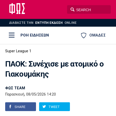
ΔΙΑΒΑΣΤΕ THN
ΕΝΤΥΠΗ ΕΚΔΟΣΗ
ONLINE
ΡΟΗ ΕΙΔΗΣΕΩΝ
ΟΜΑΔΕΣ
Ποδόσφαιρο
Super League 1
ΠΟΔΟΣΦΑΙΡΟ
ΜΠΑΣΚΕΤ
ΠΑΟΚ: Συνέχισε με ατομικό ο
Super League 1
Μπάσκετ
ΒΟΛΕΪ
ΠΟΛΟ
ΣΠΟΡ
Γιακουμάκης
Ολυμπιακός
ΑΕΚ
ΠΑΟΚ
Super League 2
Ελλάδα
Ολυμπιακοί Αγώνες
AUTO-MOTO
PLUS
ΦΩΣ TEAM
Γ Εθνική
Εθνική
Βόλεϊ
Παρασκευή, 08/05/2026 14:20
Ελλάδα
EuroLeague
Πόλο
Παναθηναϊκός
Ατρόμητος
Πανιώνιος
SHARE
TWEET
Champions League
ΝΒΑ
Τένις