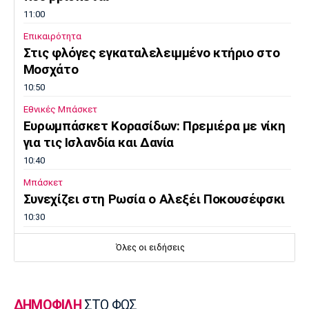
11:00
Επικαιρότητα
Στις φλόγες εγκαταλελειμμένο κτήριο στο
Μοσχάτο
10:50
Εθνικές Μπάσκετ
Ευρωμπάσκετ Κορασίδων: Πρεμιέρα με νίκη
για τις Ισλανδία και Δανία
10:40
Μπάσκετ
Συνεχίζει στη Ρωσία ο Αλεξέι Ποκουσέφσκι
10:30
Στοίχημα
Όλες οι ειδήσεις
ΦΩΣ στο Στοίχημα: Κίνητρο η Σάντεφιορντ
10:20
EuroLeague
ΔΗΜΟΦΙΛΗ
ΣΤΟ ΦΩΣ