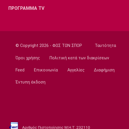
Κάνααν: «Είμαι ανοικτός να παίξω εκτός
ΠΡΟΓΡΑΜΜΑ TV
Euroleague»
08:40
Super League 2
Επέστρεψε στην ΑΕΛ ο Παπαγεωργίου
08:30
© Copyright 2026 - ΦΩΣ ΤΩΝ ΣΠΟΡ
Ταυτότητα
Εθνικές Μπάσκετ
Όροι χρήσης
Πολιτική κατά των διακρίσεων
Αντίπαλοι Εθνικής: Με Μίχαλιουκ και Λεν η
προεπιλογή της Ουκρανίας
Feed
Επικοινωνία
Αγγελίες
Διαφήμιση
08:20
Έντυπη έκδοση
Europa League
Δεν σταματάει να σκοράρει ο Παυλίδης (vid)
08:10
EuroLeague
Επιστρέφει στη Ζαλγκίρις ο Κίναν Έβανς
08:00
Αριθμός Πιστοποίησης Μ.Η.Τ. 232110