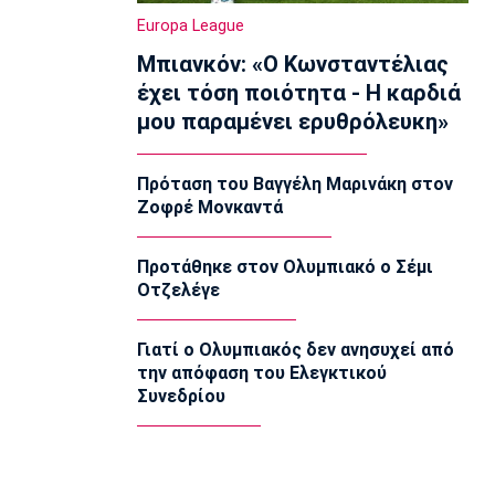
Ολυμπιακός Β': Νικηφόρο το πρώτο
Europa League
φιλικό
Μπιανκόν: «Ο Κωνσταντέλιας
22:03
έχει τόση ποιότητα - Η καρδιά
EuroLeague
μου παραμένει ερυθρόλευκη»
EuroLeague: Ξεχώρισε την καλύτερη
προσθήκη κάθε ομάδας
22:02
Πρόταση του Βαγγέλη Μαρινάκη στον
Ζοφρέ Μονκαντά
Super League 1
ΠΑΟΚ: Χειρουργήθηκε ο Μεϊτέ
22:00
Προτάθηκε στον Ολυμπιακό ο Σέμι
Οτζελέγε
Εθνικές Μπάσκετ
Εθνική Κορασίδων: Συνέτριψε με 78-36
την Ιρλανδία
Γιατί ο Ολυμπιακός δεν ανησυχεί από
21:45
την απόφαση του Ελεγκτικού
Συνεδρίου
Μπάσκετ Α1 Γυναικών
A1 Γυναικών: To πλήρες πρόγραμμα
του Ολυμπιακού
21:30