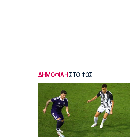
σφυροβολίας η Τσερνόβα
22:49
Super League 1
Αστέρας Τρίπολης: Εύκολη νίκη με 2-0
επί του Πύργου
22:47
Βόλεϊ
Δεύτερη σερί ήττά για την Εθνική
Γυναικών από την Σουηδία
22:45
ΔΗΜΟΦΙΛΗ
ΣΤΟ ΦΩΣ
Ποδόσφαιρο - Διεθνή
Κύπρος: Ποδοσφαιριστές μπορούν να
γίνουν και διαιτητές
22:30
Εθνικές Μπάσκετ
Ρήγα: «Τα κορίτσια δείχνουν έτοιμα να
πετύχουν κάτι όμορφο»
22:15
Ποδόσφαιρο - Ελλάδα