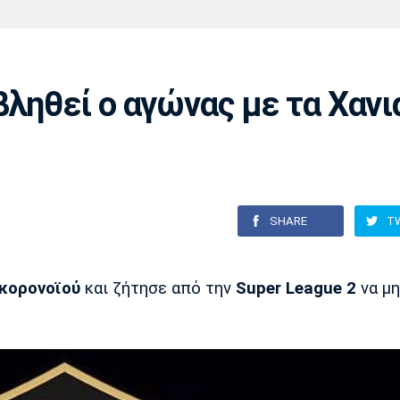
Χάντμπολ
Ηρακλής
Βόλος
Μπορούσια
Παρί Σεν
Ντόρτμουντ
Ζερμέν
ληθεί ο αγώνας με τα Χανι
Πόρτο
Μπενφίκα
SHARE
T
κορονοϊού
και ζήτησε από την
Super League 2
να μη