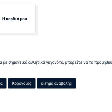
 Η καρδιά μου
ρα με σημαντικά αθλητικά γεγονότα, μπορείτε να τα προμηθε
τα
Κορονοϊός
αίτημα αναβολής