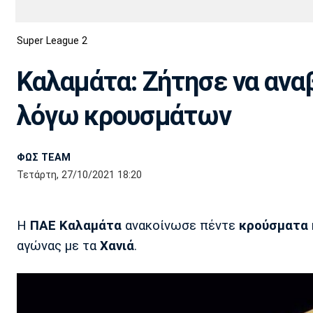
Διεθνή
EuroCup
Super League 2
Euro
Basket League
Απόλλων
Άρης
ΟΦΗ
Παναχαϊκή
Εθνικές Ομάδες
Α2 Μπάσκετ
Σμύρνης
Καλαμάτα: Ζήτησε να αναβ
Κύπελλο
FIBA World Cup 2023
Διαιτησία
λόγω κρουσμάτων
Ποδόσφαιρο Γυναικών
Ιωνικός
Κηφισιά
Πανσερραϊκός
ΦΩΣ TEAM
Τετάρτη, 27/10/2021 18:20
Η
ΠΑΕ Καλαμάτα
ανακοίνωσε πέντε
κρούσματα 
αγώνας με τα
Χανιά
.