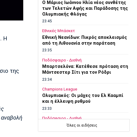
O Μάριος Ιωάννου Ηλία νέος συνθέτης
των Τελετών Αφής και Παράδοσης της
Ολυμπιακής Φλόγας
23:45
Εθνικές Μπάσκετ
Εθνική Νεανίδων: Πικρός αποκλεισμός
2
. Η
από τη Λιθουανία στην παράταση
23:35
Ποδόσφαιρο - Διεθνή
Μπαρτσελόνα: Κατέθεσε πρόταση στη
σιο της
Μάντσεστερ Σίτι για τον Ρόδρι
23:34
Champions League
Ολυμπιακός: Οι μάχες του Ελ Κααμπί
και η έλλειψη ρυθμού
ές
23:33
ν αναβολή
Ποδόσφαιρο - Διεθνή
Συνεχίζει στο MLS ο Σέρχι Ρομπέρτο
Όλες οι ειδήσεις
23:22