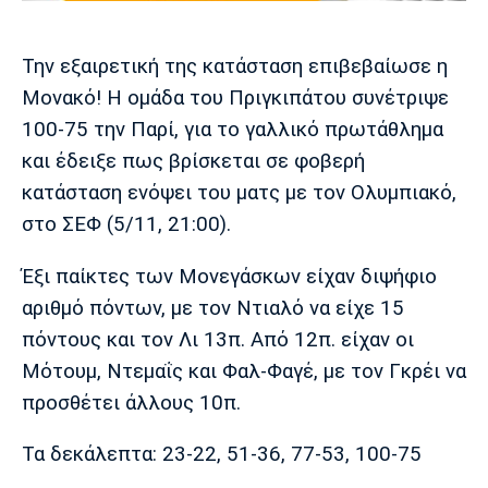
Μουσική
Στήλες
Πολιτισμός
Τραγούδια
Πρόγραμμα TV
Την εξαιρετική της κατάσταση επιβεβαίωσε η
Ιωνικός
Κηφισιά
Πανσερραϊκός
Μονακό! Η ομάδα του Πριγκιπάτου συνέτριψε
Cine Spot
100-75 την Παρί, για το γαλλικό πρωτάθλημα
και έδειξε πως βρίσκεται σε φοβερή
Running
κατάσταση ενόψει του ματς με τον Ολυμπιακό,
Media
στο ΣΕΦ (5/11, 21:00).
Μπαρτσελόνα
Ρεάλ
Ατλέτικο
Μαδρίτης
Μαδρίτης
Παρασκήνιο
Έξι παίκτες των Μονεγάσκων είχαν διψήφιο
αριθμό πόντων, με τον Ντιαλό να είχε 15
πόντους και τον Λι 13π. Από 12π. είχαν οι
Μότουμ, Ντεμαΐς και Φαλ-Φαγέ, με τον Γκρέι να
Μάντσεστερ
Τσέλσι
Άρσεναλ
Γιουνάιτεντ
προσθέτει άλλους 10π.
Τα δεκάλεπτα: 23-22, 51-36, 77-53, 100-75