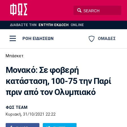
ΔΙΑΒΑΣΤΕ THN
ΕΝΤΥΠΗ ΕΚΔΟΣΗ
ONLINE
ΡΟΗ ΕΙΔΗΣΕΩΝ
ΟΜΑΔΕΣ
Ποδόσφαιρο
Μπάσκετ
ΠΟΔΟΣΦΑΙΡΟ
ΜΠΑΣΚΕΤ
Μονακό: Σε φοβερή
Super League 1
Μπάσκετ
ΒΟΛΕΪ
ΠΟΛΟ
ΣΠΟΡ
κατάσταση, 100-75 την Παρί
Ολυμπιακός
ΑΕΚ
ΠΑΟΚ
Super League 2
Ελλάδα
Ολυμπιακοί Αγώνες
πριν από τον Ολυμπιακό
AUTO-MOTO
PLUS
Γ Εθνική
Εθνική
Βόλεϊ
ΦΩΣ TEAM
Ελλάδα
EuroLeague
Πόλο
Παναθηναϊκός
Ατρόμητος
Πανιώνιος
Κυριακή, 31/10/2021 22:22
Champions League
ΝΒΑ
Τένις