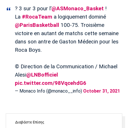
Λίβερπουλ
Μάντσεστερ
Γιουβέντους
Σίτι
? 3 sur 3 pour l’
@ASMonaco_Basket
!
La
#RocaTeam
a logiquement dominé
@ParisBasketball
100-75. Troisième
victoire en autant de matchs cette semaine
Ίντερ
Μίλαν
Μπάγερν
dans son antre de Gaston Médecin pour les
Roca Boys.
© Direction de la Communication / Michael
Μπορούσια
Παρί Σεν
Μαρσέιγ
Ντόρτμουντ
Ζερμέν
Alesi
@LNBofficiel
pic.twitter.com/98VqcehdG6
— Monaco Info (@monaco__info)
October 31, 2021
Μονακό
Ερυθρός
Τότεναμ
Αστέρας
Διαβάστε Επίσης