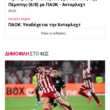
Πέμπτης (6/8) με ΠΑΟΚ - Άντερλεχτ
09:20
Europa League
ΠΑΟΚ: Υποδέχεται την Άντερλεχτ
09:05
Όλες οι ειδήσεις
Κολύμβηση
Ευρωπαϊκό Πρωτάθλημα Νέων Γυναικών:
Ήττα της Ελλάδας από την Ολλανδία
ΔΗΜΟΦΙΛΗ
ΣΤΟ ΦΩΣ
08:50
Χάντμπολ
Παπάζογλου: «Βρισκόμαστε σε πολύ καλό
επίπεδο»
08:35
Conference League
Παναθηναϊκός - ΤΣΣΚΑ 1948 1-1: Τα
highlights της αναμέτρησης
08:20