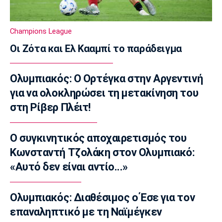
Super League 1
Ολυμπιακός: Στο κάδρο και ο Βίνια
Champions League
08:05
Οι Ζότα και Ελ Κααμπί το παράδειγμα
Τένις
Σάκκαρη: Νικηφόρα πρεμιέρα στο Τορόντο
Ολυμπιακός: Ο Ορτέγκα στην Αργεντινή
07:50
για να ολοκληρώσει τη μετακίνηση του
Επικαιρότητα
στη Ρίβερ Πλέιτ!
Πυρκαγιά: Πολύ υψηλός κίνδυνος εκδήλωσης
σε Αττική, Εύβοια και Βοιωτία
07:35
Ο συγκινητικός αποχαιρετισμός του
Επικαιρότητα
Κωνσταντή Τζολάκη στον Ολυμπιακό:
Καιρός: Αίθριος με υψηλές θερμοκρασίες
«Αυτό δεν είναι αντίο...»
07:20
Επικαιρότητα
Ολυμπιακός: Διαθέσιμος ο Έσε για τον
Εορτολόγιο: Ποιοι γιορτάζουν σήμερα
επαναληπτικό με τη Ναϊμέγκεν
Πέμπτη 6 Αυγούστου