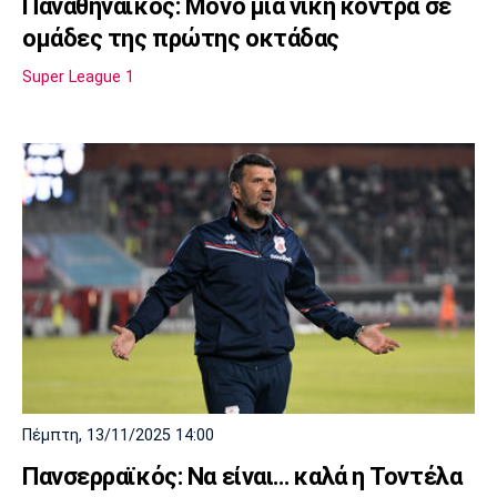
Παναθηναϊκός: Μόνο μία νίκη κόντρα σε
ομάδες της πρώτης οκτάδας
Super League 1
Πέμπτη, 13/11/2025 14:00
Πανσερραϊκός: Να είναι… καλά η Τοντέλα