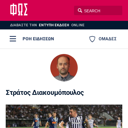
ΔΙΑΒΑΣΤΕ THN
ΕΝΤΥΠΗ ΕΚΔΟΣΗ
ONLINE
ΡΟΗ ΕΙΔΗΣΕΩΝ
ΟΜΑΔΕΣ
Ποδόσφαιρο
ΠΟΔΟΣΦΑΙΡΟ
ΜΠΑΣΚΕΤ
Super League 1
Μπάσκετ
ΒΟΛΕΪ
ΠΟΛΟ
ΣΠΟΡ
Ολυμπιακός
ΑΕΚ
ΠΑΟΚ
Super League 2
Ελλάδα
Ολυμπιακοί Αγώνες
Στράτος Διακουμόπουλος
AUTO-MOTO
PLUS
Γ Εθνική
Εθνική
Βόλεϊ
Ελλάδα
EuroLeague
Πόλο
Παναθηναϊκός
Ατρόμητος
Πανιώνιος
Champions League
ΝΒΑ
Τένις