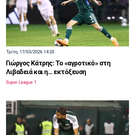
Τρίτη, 17/03/2026 14:20
Γιώργος Κάτρης: Το «αγροτικό» στη
Λιβαδειά και η… εκτόξευση
Super League 1