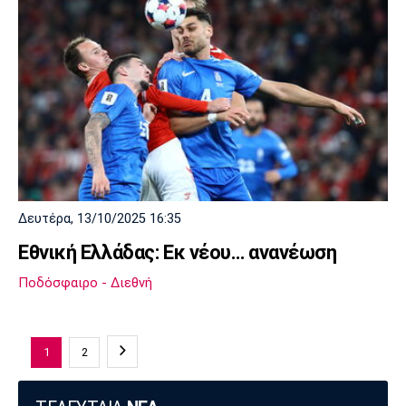
Δευτέρα, 13/10/2025 16:35
Εθνική Ελλάδας: Εκ νέου… ανανέωση
Ποδόσφαιρο - Διεθνή
1
2