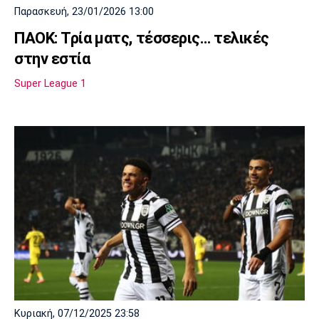
Παρασκευή, 23/01/2026 13:00
ΠΑΟΚ: Τρία ματς, τέσσερις… τελικές
στην εστία
Super League 1
Κυριακή, 07/12/2025 23:58