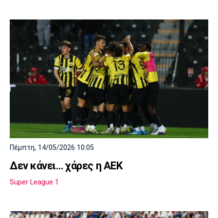
Πέμπτη, 14/05/2026 10:05
Δεν κάνει… χάρες η ΑΕΚ
Super League 1