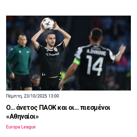
Πέμπτη, 23/10/2025 13:00
Ο… άνετος ΠΑΟΚ και οι… πιεσμένοι
«Aθηναίοι»
Europa League