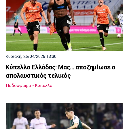
Κυριακή, 26/04/2026 13:30
Κύπελλο Ελλάδας: Μας… αποζημίωσε ο
απολαυστικός τελικός
Ποδόσφαιρο - Κύπελλο