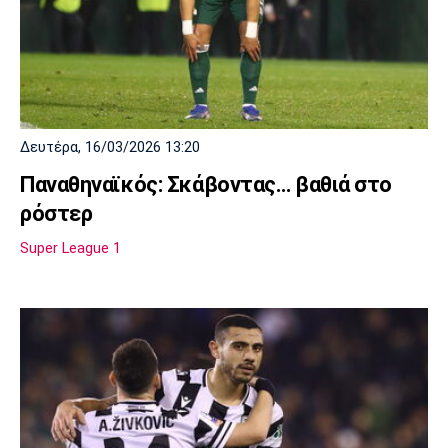
Δευτέρα, 16/03/2026 13:20
Παναθηναϊκός: Σκάβοντας… βαθιά στο
ρόστερ
Super League 1