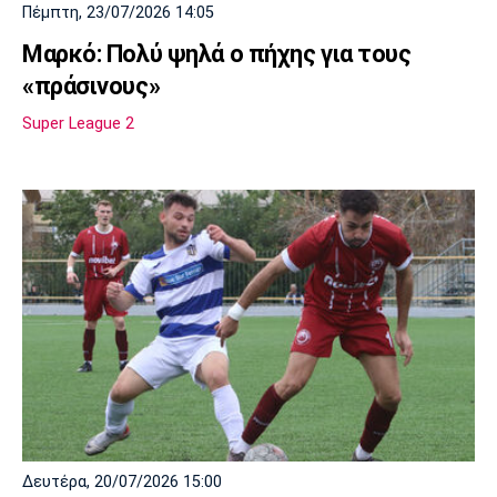
Πέμπτη, 23/07/2026 14:05
Μαρκό: Πολύ ψηλά ο πήχης για τους
«πράσινους»
Super League 2
Δευτέρα, 20/07/2026 15:00