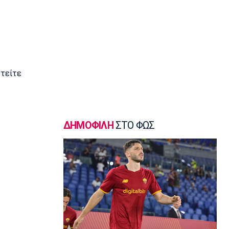
Γ Εθνική
«Πακέτο» στον Απόλλωνα Σμύρνης
23:05
Super League 1
Λεβαδειακός - Παναιτωλικός 1-0:
Φιλική νίκη οι Βοιωτοί επί των
«καναρινιών»
υτείτε
22:50
Europa League
ΠΑΟΚ-Άντερλεχτ 0-1: Πλήρωσε ακριβά
ένα λάθος (hls)
ΔΗΜΟΦΙΛΗ
ΣΤΟ ΦΩΣ
22:44
Ποδόσφαιρο - Διεθνή
Ρεάλ Μαδρίτης: Ανανέωσε τον
Βινίσιους ως το 2032!
22:35
Ποδόσφαιρο - Διεθνή
Επίσημα στη Ρεάλ Μαδρίτης ο
Ντιομαντέ