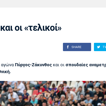
Χάντμπολ
Ηρακλής
Βόλος
Μπορούσια
Παρί Σεν
Ντόρτμουντ
Ζερμέν
και οι «τελικοί»
Πόρτο
Μπενφίκα
SHARE
T
α αγώνα
Πύργος-Ζάκυνθος
και οι
σπουδαίες αναμετ
θνική.