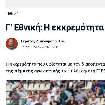
Διεθνή
EuroCup
Γ Εθνική
Euro
Basket League
Απόλλων
Άρης
ΟΦΗ
Παναχαϊκή
Εθνικές Ομάδες
Α2 Μπάσκετ
Σμύρνης
Γ’ Εθνική: Η εκκρεμότητα 
Κύπελλο
FIBA World Cup 2023
Διαιτησία
Στράτος Διακουμόπουλος
Ποδόσφαιρο Γυναικών
Ιωνικός
Κηφισιά
Πανσερραϊκός
Τρίτη, 12/05/2026 15:00
Η εκκρεμότητα που υφίσταται με τον διακοπέντ
της πέμπτης αγωνιστικής
των πλέι οφ στη
Γ’ Ε