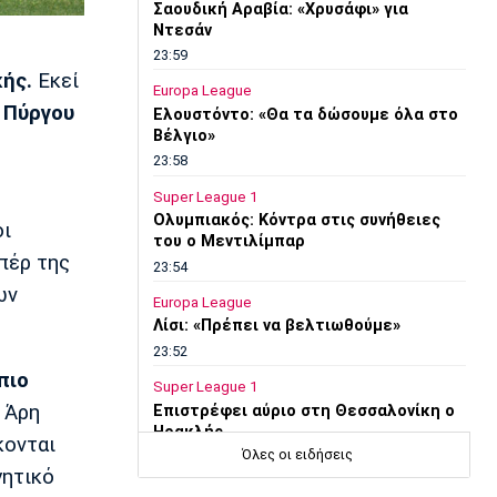
Σαουδική Αραβία: «Χρυσάφι» για
Ντεσάν
23:59
κής.
Εκεί
Europa League
υ
Πύργου
Ελουστόντο: «Θα τα δώσουμε όλα στο
Βέλγιο»
23:58
Super League 1
Ολυμπιακός: Κόντρα στις συνήθειες
οι
του ο Μεντιλίμπαρ
πέρ της
23:54
ων
Europa League
Λίσι: «Πρέπει να βελτιωθούμε»
23:52
πιο
Super League 1
 Άρη
Επιστρέφει αύριο στη Θεσσαλονίκη ο
Ηρακλής
κονται
Όλες οι ειδήσεις
23:50
γητικό
Μπάσκετ Ελλάδα