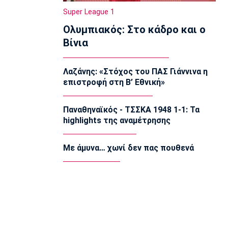
22:20
Super League 1
Super League 1
Ολυμπιακός: Στο κάδρο και ο
Ατρόμητος: Ήττα (2-1) από την ΑΕ
Λεμεσού στο τελευταίο φιλικό
Βίνια
22:05
Κολύμβηση
Λαζάνης: «Στόχος του ΠΑΣ Γιάννινα η
Κούβελος σε αδελφές Αλεξανδρή:
επιστροφή στη Β’ Εθνική»
«Μας κάνατε υπερήφανους και
ευτυχισμένους»
21:50
Παναθηναϊκός - ΤΣΣΚΑ 1948 1-1: Τα
highlights της αναμέτρησης
Super League 2
Ο Ζορζίνιο στον Πανσερραϊκό
21:35
Με άμυνα… χωνί δεν πας πουθενά
Ποδόσφαιρο - Εθνικές Ομάδες
Ουρουγουάη: Ο Φορλάν νέος
προπονητής της εθνικής
21:20
Ποδόσφαιρο - Διεθνή
PSV Αϊντχόφεν: Επίσημο του Κόστιτς