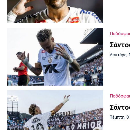
Ποδόσφαι
Σάντο
Δευτέρα, 
Ποδόσφαι
Σάντος
Πέμπτη, 0