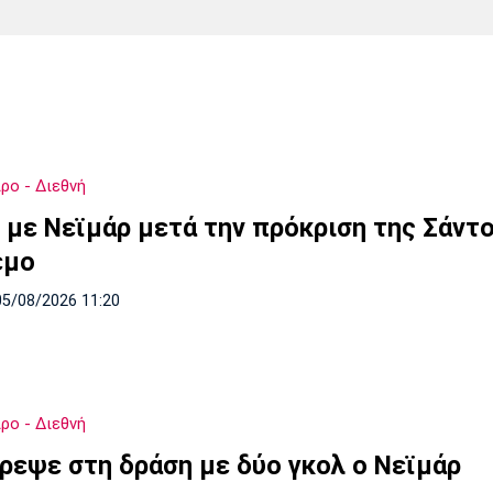
Χάντμπολ
Ηρακλής
Βόλος
Μπορούσια
Παρί Σεν
Ντόρτμουντ
Ζερμέν
ρο - Διεθνή
Πόρτο
Μπενφίκα
 με Νεϊμάρ μετά την πρόκριση της Σάντο
έμο
05/08/2026 11:20
ρο - Διεθνή
ρεψε στη δράση με δύο γκολ ο Νεϊμάρ