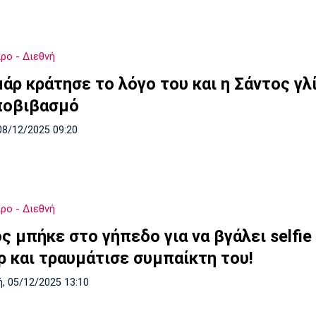
ρο - Διεθνή
μάρ κράτησε το λόγο του και η Σάντος γ
ποβιβασμό
08/12/2025 09:20
ρο - Διεθνή
 μπήκε στο γήπεδο για να βγάλει selfie
ρ και τραυμάτισε συμπαίκτη του!
, 05/12/2025 13:10