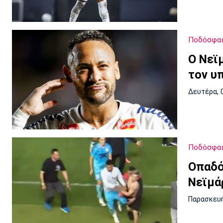
Ποδόσφαι
Ο Νεϊ
τον υ
Δευτέρα, 
Ποδόσφαι
Οπαδός
Νεϊμά
Παρασκευή