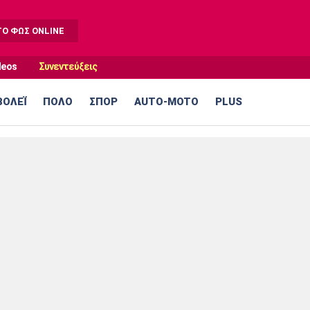
ΤΟ
ΦΩΣ
ONLINE
deos
Συνεντεύξεις
ΒΟΛΕΪ
ΠΟΛΟ
ΣΠΟΡ
AUTO-MOTO
PLUS
Ολυμπιακοί Αγώνες
Auto-Moto
Βόλεϊ
Αυτοκίνητο
Πόλο
Formula 1
Ατρόμητος
Πανιώνιος
Μπαρτσελόνα
Ρεάλ
Μαδρίτης
Τένις
Μοτοσυκλέτα
Σπορ
Tech
Στίβος
Gaming
Λαμία
ΑΕΛ
Λίβερπουλ
Μάντσεστερ
Γυμναστική
Gadgets
Σίτι
Κολύμβηση
Smartphones