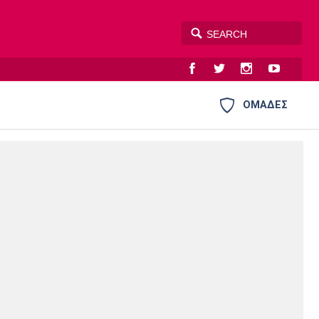
ΟΜΑΔΕΣ
Plus
Blogs
Θέατρο
Η Εφημερίδα
Σινεμά
Πρωτοσέλιδα
Ατλέτικο
Μάντσεστερ
Τσέλσι
Άρσεναλ
Μαδρίτης
Γιουνάιτεντ
Ευ ζην
Έντυπη έκδοση
Βιβλίο
Στήλες
Μουσική
Τραγούδια
Γιουβέντους
Ίντερ
Μίλαν
Μπάγερν
Πολιτισμός
Cine Spot
Running