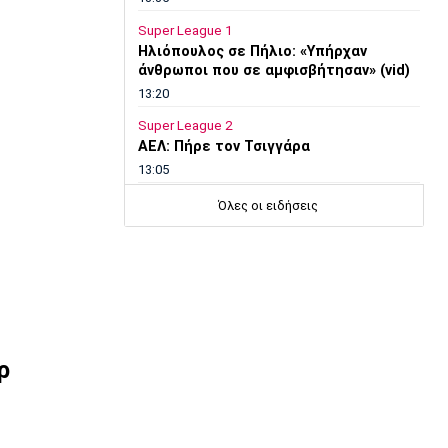
Super League 1
Ηλιόπουλος σε Πήλιο: «Υπήρχαν
άνθρωποι που σε αμφισβήτησαν» (vid)
13:20
Super League 2
ΑΕΛ: Πήρε τον Τσιγγάρα
13:05
EuroLeague
Όλες οι ειδήσεις
Ο Γουάλας στη Μακάμπι Τελ Αβίβ
12:50
EuroLeague
Ερυθρός Αστέρας: Ανακοίνωσε τον
Γουάιλερ-Μπαμπ
12:35
ρ
Super League 1
ΑΕΚ: Ανακοίνωσε την επέκταση του
συμβολαίου του Πήλιου
12:20