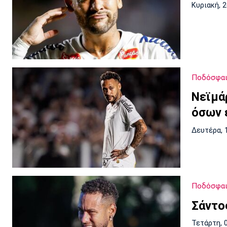
Κυριακή, 
Ποδόσφαι
Νεϊμά
όσων 
Δευτέρα, 
Ποδόσφαι
Σάντο
Τετάρτη, 