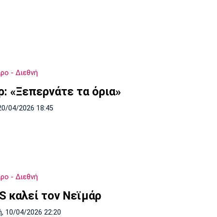
ρο - Διεθνή
ρ: «Ξεπερνάτε τα όρια»
20/04/2026 18:45
ρο - Διεθνή
S καλεί τον Νεϊμάρ
, 10/04/2026 22:20