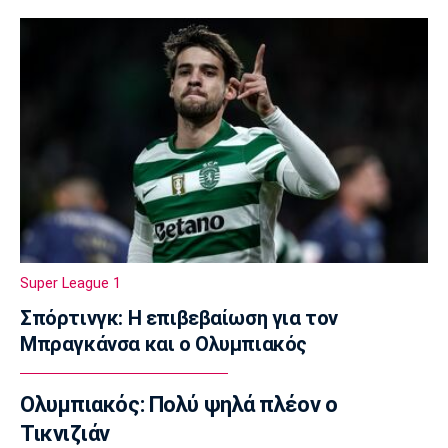
Ιραόλα: «Δεν μπορούμε να διατηρήσουμε το
επίπεδο που θέλουμε»
12:10
Super League 1
Πρόταση του Ολυμπιακού στην Τουλούζ για
τον Κρίστιαν Κάσερες
12:00
Σπορ
Πινγκ Πονγκ: Οι νέες θέσεις των Ελλήνων
αθλητών στο ranking της ETTU
11:50
Super League 1
Super League 1
Σπόρτινγκ: Η επιβεβαίωση για τον
ΑΕΚ: Το σχόλιο του προπονητή της
Μπραγκάνσα και ο Ολυμπιακός
Ρέιντζερς για τον Πενράις
11:40
Ολυμπιακός: Πολύ ψηλά πλέον ο
NBA
Χίρο: «Έχω το μεγαλύτερο κίνητρο της
Τικνιζιάν