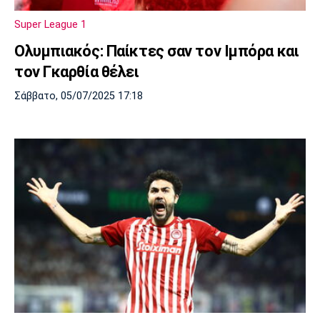
Λίβερπουλ
Μάντσεστερ
Γιουβέντους
Σίτι
Super League 1
Ολυμπιακός: Παίκτες σαν τον Ιμπόρα και
τον Γκαρθία θέλει
Ίντερ
Μίλαν
Μπάγερν
Σάββατο, 05/07/2025 17:18
Μπορούσια
Παρί Σεν
Μαρσέιγ
Ντόρτμουντ
Ζερμέν
Μονακό
Ερυθρός
Τότεναμ
Αστέρας