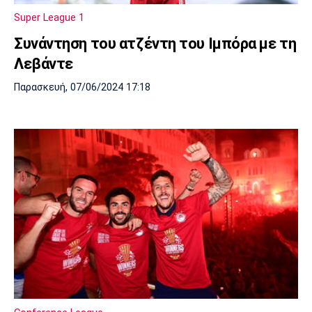
Super League 1
Συνάντηση του ατζέντη του Ιμπόρα με τη
Λεβάντε
Παρασκευή, 07/06/2024 17:18