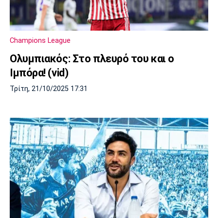
Europa League
Α Γυναικών
Σπορ
Αστέρας
ΠΑΣ Γιάννινα
Λεβαδειακός
Τρίπολης
Champions League
Conference League
Champions League
Στίβος
Auto-Moto
Ολυμπιακός: Στο πλευρό του και ο
Ιμπόρα! (vid)
Διεθνή
Κύπελλο
Γυμναστική
Αυτοκίνητο
Tech
Παναιτωλικός
Λαμία
ΑΕΛ
Τρίτη, 21/10/2025 17:31
Euro
EuroCup
Κολύμβηση
Formula 1
Gaming
Plus
Εθνικές Ομάδες
Basket League
Χάντμπολ
Μοτοσυκλέτα
Gadgets
Θέατρο
Blogs
Κύπελλο
Α2 Μπάσκετ
Smartphones
Σινεμά
Η Εφημερίδα
Απόλλων
Άρης
ΟΦΗ
Σμύρνης
Διαιτησία
FIBA World Cup 2023
Ευ ζην
Πρωτοσέλιδα
Ποδόσφαιρο Γυναικών
Βιβλίο
Έντυπη έκδοση
Παναχαϊκή
Ηρακλής
Βόλος