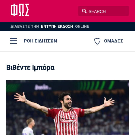
ΔΙΑΒΑΣΤΕ THN
ΕΝΤΥΠΗ ΕΚΔΟΣΗ
ONLINE
ΡΟΗ ΕΙΔΗΣΕΩΝ
ΟΜΑΔΕΣ
Ποδόσφαιρο
ΠΟΔΟΣΦΑΙΡΟ
ΜΠΑΣΚΕΤ
Βιθέντε Ιμπόρα
Super League 1
Μπάσκετ
ΒΟΛΕΪ
ΠΟΛΟ
ΣΠΟΡ
Ολυμπιακός
ΑΕΚ
ΠΑΟΚ
Super League 2
Ελλάδα
Ολυμπιακοί Αγώνες
AUTO-MOTO
PLUS
Γ Εθνική
Εθνική
Βόλεϊ
Ελλάδα
EuroLeague
Πόλο
Παναθηναϊκός
Ατρόμητος
Πανιώνιος
Champions League
ΝΒΑ
Τένις