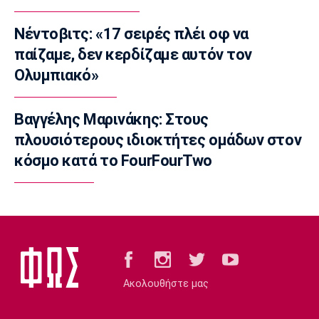
καριέρας μου τώρα στους Μπακς»
11:30
Νέντοβιτς: «17 σειρές πλέι οφ να
Εθνικές Μπάσκετ
παίζαμε, δεν κερδίζαμε αυτόν τον
Γουεμπανιαμά: «Αν μπορούσα, θα έφερνα
Ολυμπιακό»
στους Σπερς τον Φουρνιέ»
11:20
Βαγγέλης Μαρινάκης: Στους
Super League 1
Διάψευση ΑΕΚ για τον Ακράμ Μπουράς
πλουσιότερους ιδιοκτήτες ομάδων στον
11:10
κόσμο κατά το FourFourTwo
Μπάσκετ Ελλάδα
ΠΑΟΚ: Έφτασε στη Θεσσαλονίκη και ο
Μάρκους Φόστερ
11:00
Επικαιρότητα
Φωτιά στον Κουβαρά Αττικής: Μπαράζ
Ακολουθήστε μας
μηνυμάτων από το 112
10:50