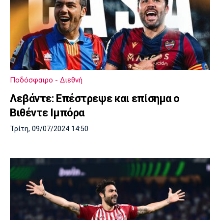
Ποδόσφαιρο - Διεθνή
Λεβάντε: Επέστρεψε και επίσημα ο
Βιθέντε Ιμπόρα
Τρίτη, 09/07/2024 14:50