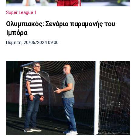
Super League 1
Ολυμπιακός: Σενάριο παραμονής του
Ιμπόρα
Πέμπτη, 20/06/2024 09:00