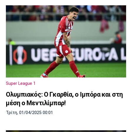
Super League 1
Ολυμπιακός: Ο Γκαρθία, ο Ιμπόρα και στη
μέση ο Μεντιλίμπαρ!
Τρίτη, 01/04/2025 00:01