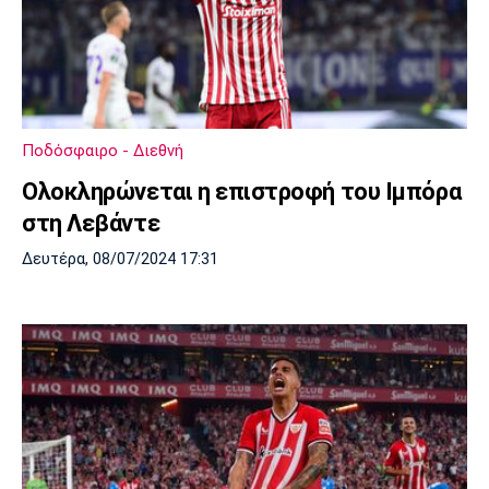
Ποδόσφαιρο - Διεθνή
Ολοκληρώνεται η επιστροφή του Ιμπόρα
στη Λεβάντε
Δευτέρα, 08/07/2024 17:31