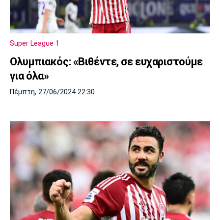
Super League 1
Ολυμπιακός: «Βιθέντε, σε ευχαριστούμε
για όλα»
Πέμπτη, 27/06/2024 22:30