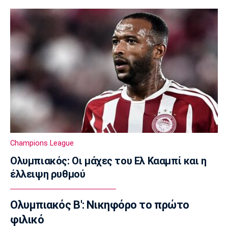
Μπάσκετ Α1 Γυναικών
Μαρίνη: «Χρόνια στόχος μου το εξωτερικό,
τώρα ήταν η κατάλληλη στιγμή με την
Άλμπα»
16:30
Μπάσκετ Ελλάδα
Κορογώνας: «Φιλοδοξία της Kalamata Basket
να πρωταγωνιστήσει»
16:15
Ποδόσφαιρο - Διεθνή
Απεβίωσε ο πατέρας του Μέσι
Champions League
16:00
Ολυμπιακός: Οι μάχες του Ελ Κααμπί και η
Ποδόσφαιρο - Διεθνή
έλλειψη ρυθμού
Χαλ: Βασικός ο Τζολάκης
15:45
Ολυμπιακός Β': Νικηφόρο το πρώτο
Ποδόσφαιρο - Διεθνή
Κι επίσημα στην Άρσεναλ ο Μπρούνο
φιλικό