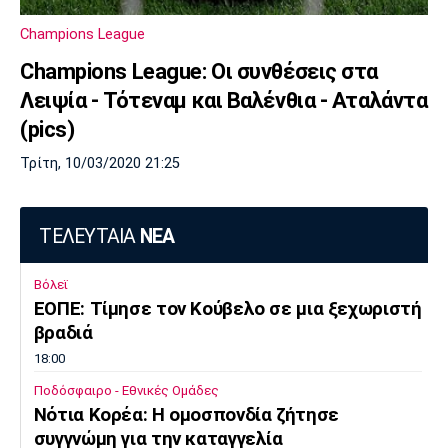
Λίβερπουλ
Μάντσεστερ
Γιουβέντους
Σίτι
Champions League
Champions League: Οι συνθέσεις στα
Λειψία - Τότεναμ και Βαλένθια - Αταλάντα
Ίντερ
Μίλαν
Μπάγερν
(pics)
Τρίτη, 10/03/2020 21:25
ΤΕΛΕΥΤΑΙΑ
ΝΕΑ
Μπορούσια
Παρί Σεν
Μαρσέιγ
Ντόρτμουντ
Ζερμέν
Βόλεϊ
ΕΟΠΕ: Τίμησε τον Κούβελο σε μια ξεχωριστή
βραδιά
Μονακό
Ερυθρός
Τότεναμ
18:00
Αστέρας
Ποδόσφαιρο - Εθνικές Ομάδες
Νότια Κορέα: Η ομοσπονδία ζήτησε
συγγνώμη για την καταγγελία