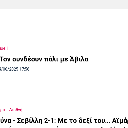
Χάντμπολ
Ηρακλής
Βόλος
Μπορούσια
Παρί Σεν
Ντόρτμουντ
Ζερμέν
gue 1
Πόρτο
Μπενφίκα
 Τον συνδέουν πάλι με Άβιλα
4/08/2025 17:56
ρο - Διεθνή
να - Σεβίλλη 2-1: Με το δεξί του... Αϊμά