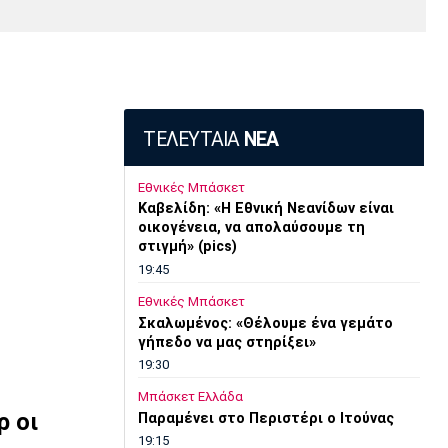
Media
Παρασκήνιο
Μαρσέιγ
Μονακό
Ερυθρός
Τότεναμ
Πρόγραμμα TV
Αστέρας
ΤΕΛΕΥΤΑΙΑ
ΝΕΑ
Εθνικές Μπάσκετ
Καβελίδη: «Η Εθνική Νεανίδων είναι
οικογένεια, να απολαύσουμε τη
στιγμή» (pics)
19:45
Εθνικές Μπάσκετ
Σκαλωμένος: «Θέλουμε ένα γεμάτο
γήπεδο να μας στηρίξει»
19:30
Μπάσκετ Ελλάδα
ρ οι
Παραμένει στο Περιστέρι ο Ιτούνας
19:15