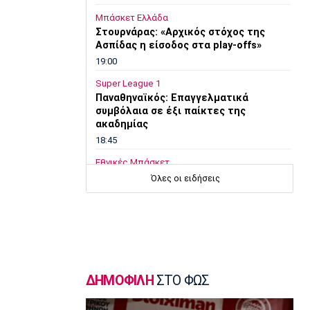
Μπάσκετ Ελλάδα
Στουρνάρας: «Αρχικός στόχος της
Ασπίδας η είσοδος στα play-offs»
19:00
Super League 1
Παναθηναϊκός: Επαγγελματικά
συμβόλαια σε έξι παίκτες της
ακαδημίας
18:45
Εθνικές Μπάσκετ
Χωρίς παίκτη από το ΝΒΑ και μόλις
Όλες οι ειδήσεις
δύο από τη Euroleague η αποστολή
της Λιθουανίας
18:30
Μπάσκετ Ελλάδα
Μοκόκα: «Να χτίσουμε κάτι μεγάλο -
Ασύγκριτη η ενέργεια που θα βγάλω»
ΔΗΜΟΦΙΛΗ
ΣΤΟ ΦΩΣ
18:15
Εθνικές Μπάσκετ