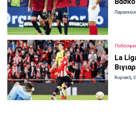
Βάσκοι
Παρασκευή
Ποδόσφαι
La Li
Βιγια
Κυριακή, 