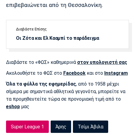
Λίβερπουλ
Μάντσεστερ
Γιουβέντους
επιβεβαιώνεται από τη Θεσσαλονίκη.
Σίτι
Διαβάστε Επίσης
Οι Ζότα και Ελ Κααμπί το παράδειγμα
Ίντερ
Μίλαν
Μπάγερν
Διαβάστε το «ΦΩΣ» καθημερινά
στον υπολογιστή σας
Ακολουθήστε το ΦΩΣ στο
Facebook
και στο
Instagram
Μπορούσια
Παρί Σεν
Μαρσέιγ
Ντόρτμουντ
Ζερμέν
Όλα τα φύλλα της εφημερίδας
, από το 1958 μέχρι
σήμερα με σημαντικά αθλητικά γεγονότα, μπορείτε να
τα προμηθευτείτε τώρα σε προνομιακή τιμή από το
eshop
μας
Μονακό
Ερυθρός
Τότεναμ
Αστέρας
Super League 1
Άρης
Τσίμι Άβιλα