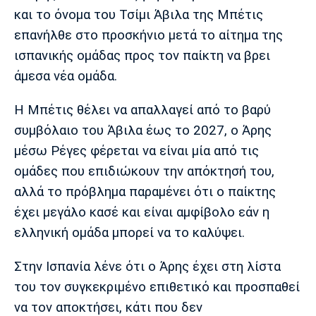
Μουσική
Στήλες
και το όνομα του Τσίμι Άβιλα της Μπέτις
επανήλθε στο προσκήνιο μετά το αίτημα της
Πολιτισμός
Τραγούδια
Πρόγραμμα TV
ισπανικής ομάδας προς τον παίκτη να βρει
Ιωνικός
Κηφισιά
Πανσερραϊκός
Cine Spot
άμεσα νέα ομάδα.
Running
Η Μπέτις θέλει να απαλλαγεί από το βαρύ
συμβόλαιο του Άβιλα έως το 2027, ο Άρης
Media
μέσω Ρέγες φέρεται να είναι μία από τις
Μπαρτσελόνα
Ρεάλ
Ατλέτικο
Μαδρίτης
Μαδρίτης
ομάδες που επιδιώκουν την απόκτησή του,
Παρασκήνιο
αλλά το πρόβλημα παραμένει ότι ο παίκτης
έχει μεγάλο κασέ και είναι αμφίβολο εάν η
ελληνική ομάδα μπορεί να το καλύψει.
Μάντσεστερ
Τσέλσι
Άρσεναλ
Γιουνάιτεντ
Στην Ισπανία λένε ότι ο Άρης έχει στη λίστα
του τον συγκεκριμένο επιθετικό και προσπαθεί
να τον αποκτήσει, κάτι που δεν