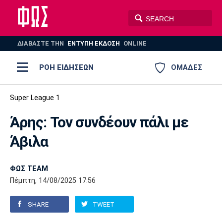
ΔΙΑΒΑΣΤΕ THN
ΕΝΤΥΠΗ ΕΚΔΟΣΗ
ONLINE
ΡΟΗ ΕΙΔΗΣΕΩΝ
ΟΜΑΔΕΣ
Ποδόσφαιρο
Super League 1
ΠΟΔΟΣΦΑΙΡΟ
ΜΠΑΣΚΕΤ
Άρης: Τον συνδέουν πάλι με
Super League 1
Μπάσκετ
ΒΟΛΕΪ
ΠΟΛΟ
ΣΠΟΡ
Άβιλα
Ολυμπιακός
ΑΕΚ
ΠΑΟΚ
Super League 2
Ελλάδα
Ολυμπιακοί Αγώνες
AUTO-MOTO
PLUS
ΦΩΣ TEAM
Γ Εθνική
Εθνική
Βόλεϊ
Πέμπτη, 14/08/2025 17:56
Ελλάδα
EuroLeague
Πόλο
Παναθηναϊκός
Ατρόμητος
Πανιώνιος
SHARE
TWEET
Champions League
ΝΒΑ
Τένις