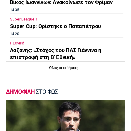
Βίκος Ιωαννίνων: Ανακοίνωσε τον Φρίμαν
14:35
Super League 1
Super Cup: Ορίστηκε ο Παπαπέτρου
14:20
Γ Εθνική
Λαζάνης: «Στόχος του ΠΑΣ Γιάννινα η
επιστροφή στη Β’ Εθνική»
14:05
Όλες οι ειδήσεις
Εθνικές Μπάσκετ
Eurobasket U16: Τζάμπολ στα Ιωάννινα
13:50
ΔΗΜΟΦΙΛΗ
ΣΤΟ ΦΩΣ
EuroLeague
Μακάμπι Τελ Αβίβ: Ενισχύθηκε με τον
Μπέικοτ
13:35
Super League 1