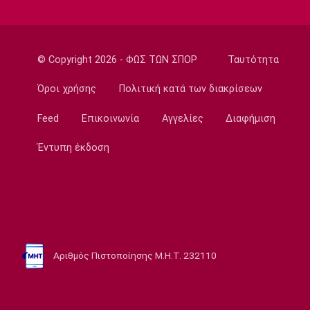
11:11
Παρασκήνιο
Όταν ο Στραβίνσκι διασκέδαζε με τη
μουσική του Τσάρλι Πάρκερ
© Copyright 2026 - ΦΩΣ ΤΩΝ ΣΠΟΡ
Ταυτότητα
11:05
Όροι χρήσης
Πολιτική κατά των διακρίσεων
NBA
Ο Γουόκερ επέστρεψε στο ΝΒΑ
Feed
Επικοινωνία
Αγγελίες
Διαφήμιση
10:50
Έντυπη έκδοση
EuroLeague
Χάποελ Τελ Αβίβ: Ανακοίνωσε τον
Μπουρντιλόν
10:35
EuroLeague
Χεζόνια: Το «αντίο» στη Ρεάλ Μαδρίτης
Αριθμός Πιστοποίησης Μ.Η.Τ. 232110
10:20
Conference League
Με άμυνα… χωνί δεν πας πουθενά