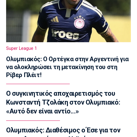
Βιτάλις: «Θα δώσω τα πάντα για την ΑΕΚ»
13:20
Στοίχημα
ΦΩΣ στο Στοίχημα: Ανώτερη η Κραϊόβα
13:05
Super League 1
Super League 1
Επίσημο: Στον ΠΑΟΚ ο Γιαννούλης
Ολυμπιακός: Ο Ορτέγκα στην Αργεντινή για
12:50
να ολοκληρώσει τη μετακίνηση του στη
Ρίβερ Πλέιτ!
Βόλεϊ Α Γυναικών
Εθνική Γυναικών: Ισόπαλο το φιλικό με τη
Σουηδία
Ο συγκινητικός αποχαιρετισμός του
12:35
Κωνσταντή Τζολάκη στον Ολυμπιακό:
Super League 1
«Αυτό δεν είναι αντίο...»
ΑΕΚ: Γνωστοποίησε την απόκτηση του
Βιτάλις
Ολυμπιακός: Διαθέσιμος ο Έσε για τον
12:20