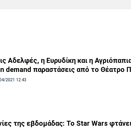
Χάντμπολ
Ηρακλής
Βόλος
Μπορούσια
Παρί Σεν
Ντόρτμουντ
Ζερμέν
Πόρτο
Μπενφίκα
ις Αδελφές, η Ευρυδίκη και η Αγριόπαπι
on demand παραστάσεις από το Θέατρο 
04/2021 12:43
νίες της εβδομάδας: To Star Wars φτάνε