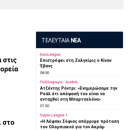
Media
Παρασκήνιο
Μαρσέιγ
Μονακό
Ερυθρός
Τότεναμ
Πρόγραμμα TV
Αστέρας
ΤΕΛΕΥΤΑΙΑ
ΝΕΑ
EuroLeague
α στις
Επιστρέφει στη Ζαλγκίρις ο Κίναν
Έβανς
Πορεία
08:00
Ποδόσφαιρο - Διεθνή
Ατζέντης Ρόντρι: «Ενημερώσαμε την
Ρεάλ ότι απόφασή του είναι να
ενταχθεί στη Μπαρτσελόνα»
07:50
Super League 1
ι στο
«Η Λέφσκι Σόφιας απέρριψε πρόταση
του Ολυμπιακού για τον Ακράμ