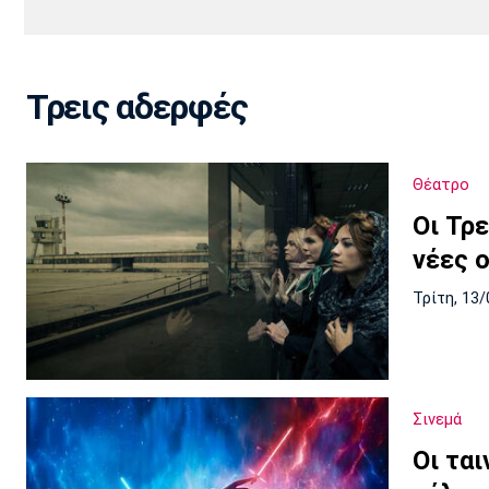
Διεθνή
EuroCup
Euro
Basket League
Απόλλων
Άρης
ΟΦΗ
Παναχαϊκή
Τρεις αδερφές
Εθνικές Ομάδες
Α2 Μπάσκετ
Σμύρνης
Κύπελλο
FIBA World Cup 2023
Διαιτησία
Θέατρο
Ποδόσφαιρο Γυναικών
Ιωνικός
Κηφισιά
Πανσερραϊκός
Οι Τρε
νέες 
Τρίτη, 13/
Σινεμά
Οι ται