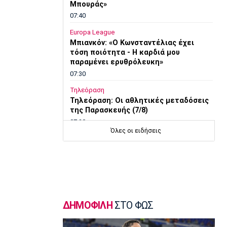
Μπουράς»
07:40
Europa League
Μπιανκόν: «Ο Κωνσταντέλιας έχει
τόση ποιότητα - Η καρδιά μου
παραμένει ερυθρόλευκη»
07:30
Τηλεόραση
Τηλεόραση: Οι αθλητικές μεταδόσεις
της Παρασκευής (7/8)
07:20
Όλες οι ειδήσεις
Επικαιρότητα
Καιρός: Αίθριος με αραιές νεφώσεις
07:10
Επικαιρότητα
Εορτολόγιο: Ποιοι γιορτάζουν σήμερα
Παρασκευή 7 Αυγούστου
ΔΗΜΟΦΙΛΗ
ΣΤΟ ΦΩΣ
07:00
Europa League