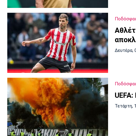
Ποδόσφαι
Αθλέτ
αποκλ
Δευτέρα, 
Ποδόσφαι
UEFA:
Τετάρτη, 