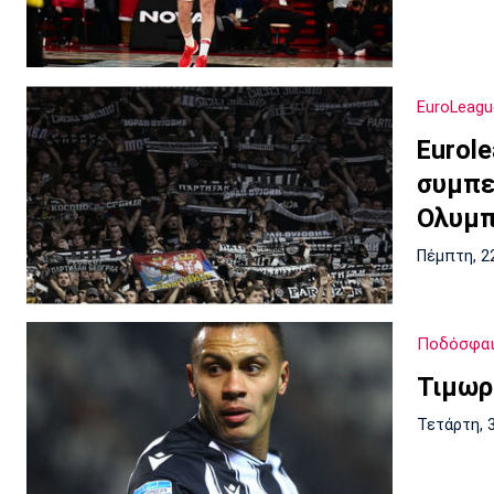
EuroLeagu
Εurol
συμπε
Ολυμπ
Πέμπτη, 2
Ποδόσφαι
Τιμωρ
Τετάρτη, 