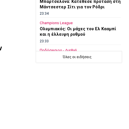
Μπαρτσελόνα: Κατέθεσε πρόταση στη
Μάντσεστερ Σίτι για τον Ρόδρι
23:34
Champions League
Ολυμπιακός: Οι μάχες του Ελ Κααμπί
και η έλλειψη ρυθμού
23:33
ν
Ποδόσφαιρο - Διεθνή
Συνεχίζει στο MLS ο Σέρχι Ρομπέρτο
Όλες οι ειδήσεις
23:22
Στίβος
Παγκόσμιο Πρωτάθλημα Κ20: Έκτη
θέση για την Ραφαηλίδου στον τελικό
της σφαιροβολίας
23:11
Super League 2
Διπλή ενίσχυση για την ΑΕΛ
23:00
Ποδόσφαιρο - Διεθνή