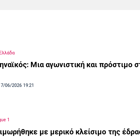
Χάντμπολ
Ηρακλής
Βόλος
Μπορούσια
Παρί Σεν
Ντόρτμουντ
Ζερμέν
Ελλάδα
Πόρτο
Μπενφίκα
ηναϊκός: Μια αγωνιστική και πρόστιμο σ
17/06/2026 19:21
gue 1
Τιμωρήθηκε με μερικό κλείσιμο της έδρα