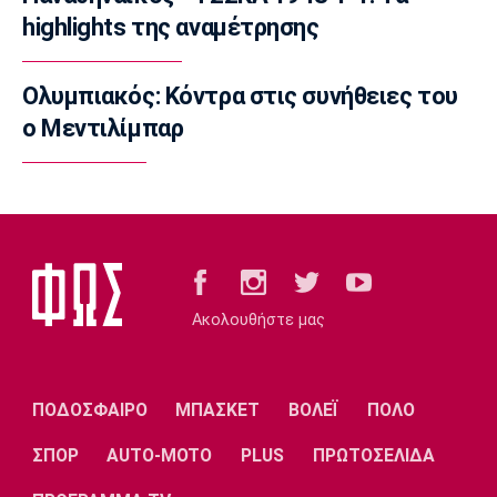
23:05
highlights της αναμέτρησης
Super League 1
Λεβαδειακός - Παναιτωλικός 1-0: Φιλική νίκη
Ολυμπιακός: Κόντρα στις συνήθειες του
οι Βοιωτοί επί των «καναρινιών»
ο Μεντιλίμπαρ
22:50
Europa League
ΠΑΟΚ-Άντερλεχτ 0-1: Πλήρωσε ακριβά ένα
λάθος (hls)
22:44
Ποδόσφαιρο - Διεθνή
Ρεάλ Μαδρίτης: Ανανέωσε τον Βινίσιους ως
Ακολουθήστε μας
το 2032!
22:35
Ποδόσφαιρο - Διεθνή
ΠΟΔΟΣΦΑΙΡΟ
ΜΠΑΣΚΕΤ
ΒΟΛΕΪ
ΠΟΛΟ
Επίσημα στη Ρεάλ Μαδρίτης ο Ντιομαντέ
ΣΠΟΡ
AUTO-MOTO
PLUS
ΠΡΩΤΟΣΕΛΙΔΑ
22:20
Super League 1