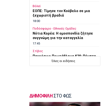
Βόλεϊ
ΕΟΠΕ: Τίμησε τον Κούβελο σε μια
ξεχωριστή βραδιά
18:00
Ποδόσφαιρο - Εθνικές Ομάδες
Νότια Κορέα: Η ομοσπονδία ζήτησε
συγγνώμη για την καταγγελία
17:45
Στίβος
Παγκόσμιο Πρωτάθλημα Κ20: Πέμπτη
θέση για τον Τζαμτζή
Όλες οι ειδήσεις
17:30
Super League 1
Σκωτσέζικα ΜΜΕ: «Στο ραντάρ του
Ολυμπιακού ο Τζος Ντόιγκ»
17:14
ΔΗΜΟΦΙΛΗ
ΣΤΟ ΦΩΣ
Στίβος
Παγκόσμιο Πρωτάθλημα Κ20: Δεύτερο
πανελλήνιο ρεκόρ για την