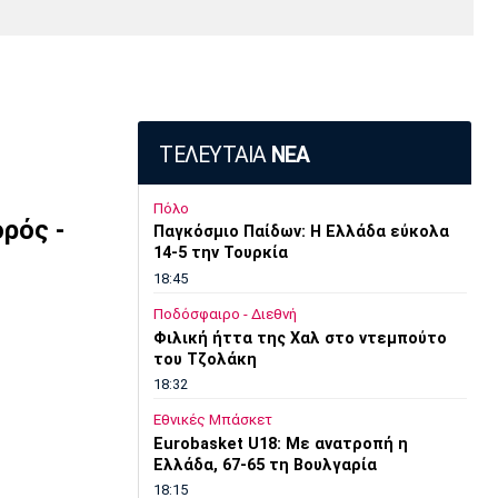
Media
Παρασκήνιο
Μαρσέιγ
Μονακό
Ερυθρός
Τότεναμ
Πρόγραμμα TV
Αστέρας
ΤΕΛΕΥΤΑΙΑ
ΝΕΑ
Πόλο
ρός -
Παγκόσμιο Παίδων: Η Ελλάδα εύκολα
14-5 την Τουρκία
18:45
Ποδόσφαιρο - Διεθνή
Φιλική ήττα της Χαλ στο ντεμπούτο
του Τζολάκη
18:32
Εθνικές Μπάσκετ
Eurobasket U18: Με ανατροπή η
Ελλάδα, 67-65 τη Βουλγαρία
18:15