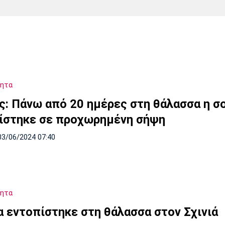
Χάντμπολ
Ηρακλής
Βόλος
Μπορούσια
Παρί Σεν
Ντόρτμουντ
Ζερμέν
τητα
Πόρτο
Μπενφίκα
άς: Πάνω από 20 ημέρες στη θάλασσα η σο
ίστηκε σε προχωρημένη σήψη
03/06/2024 07:40
τητα
 εντοπίστηκε στη θάλασσα στον Σχινιά