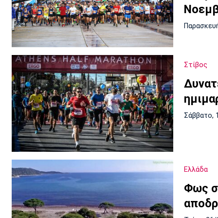
Νοεμβ
Παρασκευή
Στίβος
Δυνατ
ημιμα
Σάββατο, 
Ελλάδα
Φως σ
αποδρ