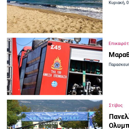
Κυριακή, 
Επικαιρό
Μαραθ
Παρασκευή
Στίβος
Πανελ
Ολυμπ