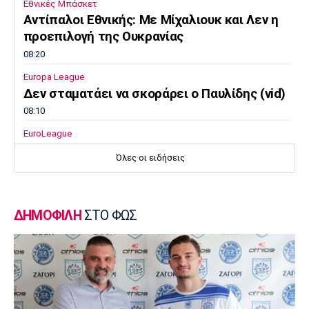
Εθνικές Μπάσκετ
Αντίπαλοι Εθνικής: Με Μίχαλιουκ και Λεν η
προεπιλογή της Ουκρανίας
08:20
Europa League
Δεν σταματάει να σκοράρει ο Παυλίδης (vid)
08:10
EuroLeague
Επιστρέφει στη Ζαλγκίρις ο Κίναν Έβανς
Όλες οι ειδήσεις
08:00
Ποδόσφαιρο - Διεθνή
Ατζέντης Ρόντρι: «Ενημερώσαμε την Ρεάλ
ΔΗΜΟΦΙΛΗ
ΣΤΟ ΦΩΣ
ότι απόφασή του είναι να ενταχθεί στη
Μπαρτσελόνα»
07:50
Super League 1
«Η Λέφσκι Σόφιας απέρριψε πρόταση του