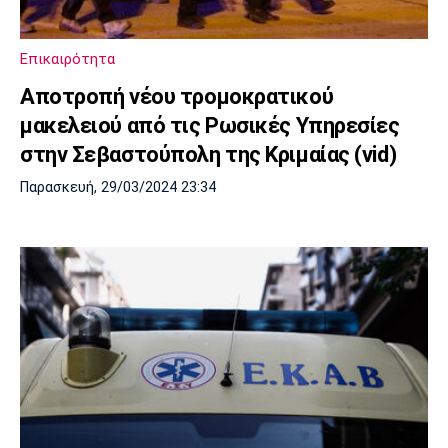
Μουσική
Στήλες
Πολιτισμός
Τραγούδια
Πρόγραμμα TV
Επικαιρότητα
Ιωνικός
Κηφισιά
Πανσερραϊκός
Αποτροπή νέου τρομοκρατικού
Cine Spot
μακελειού από τις Ρωσικές Υπηρεσίες
Running
στην Σεβαστούπολη της Κριμαίας (vid)
Παρασκευή, 29/03/2024 23:34
Media
Μπαρτσελόνα
Ρεάλ
Ατλέτικο
Μαδρίτης
Μαδρίτης
Παρασκήνιο
Μάντσεστερ
Τσέλσι
Άρσεναλ
Γιουνάιτεντ