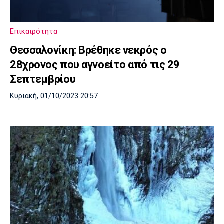
Λίβερπουλ
Μάντσεστερ
Γιουβέντους
Σίτι
Επικαιρότητα
Θεσσαλονίκη: Βρέθηκε νεκρός ο
Ίντερ
Μίλαν
Μπάγερν
28χρονος που αγνοείτο από τις 29
Σεπτεμβρίου
Κυριακή, 01/10/2023 20:57
Μπορούσια
Παρί Σεν
Μαρσέιγ
Ντόρτμουντ
Ζερμέν
Μονακό
Ερυθρός
Τότεναμ
Αστέρας