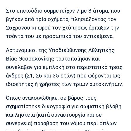
Λίβερπουλ
Μάντσεστερ
Γιουβέντους
Σίτι
Στο επεισόδιο συμμετείχαν 7 με 8 άτομα, που
βγήκαν από τρία οχήματα, πλησιάζοντας τον
26χρονου κι αφού τον χτύπησαν, άρπαξαν την
τσάντα του με προσωπικά του αντικείμενα.
Ίντερ
Μίλαν
Μπάγερν
Αστυνομικοί της Υποδιεύθυνσης Αθλητικής
Βίας Θεσσαλονίκης ταυτοποίησαν και
συνέλαβαν για εμπλοκή στο περιστατικό τρεις
Μπορούσια
Παρί Σεν
Μαρσέιγ
άνδρες (21, 26 και 35 ετών) που φέρονται ως
Ντόρτμουντ
Ζερμέν
ιδιοκτήτες ή χρήστες των τριών αυτοκινήτων.
Όπως ανακοινώθηκε, σε βάρος τους
Μονακό
Ερυθρός
Τότεναμ
σχηματίστηκε δικογραφία για σωματική βλάβη
Αστέρας
και ληστεία (κατά συναυτουργία και σε
συνέργεια) παράβαση του νόμου περί όπλων