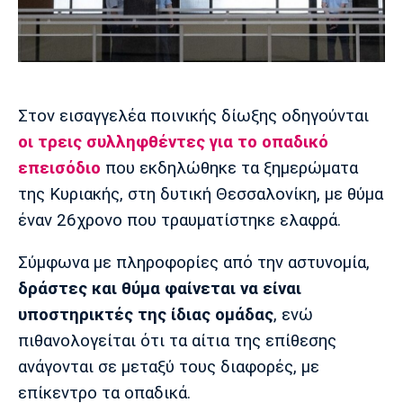
Μουσική
Στήλες
Πολιτισμός
Τραγούδια
Πρόγραμμα TV
Ιωνικός
Κηφισιά
Πανσερραϊκός
Cine Spot
Στον εισαγγελέα ποινικής δίωξης οδηγούνται
Running
οι τρεις συλληφθέντες για το οπαδικό
επεισόδιο
που εκδηλώθηκε τα ξημερώματα
Media
της Κυριακής, στη δυτική Θεσσαλονίκη, με θύμα
Μπαρτσελόνα
Ρεάλ
Ατλέτικο
Μαδρίτης
Μαδρίτης
έναν 26χρονο που τραυματίστηκε ελαφρά.
Παρασκήνιο
Σύμφωνα με πληροφορίες από την αστυνομία,
δράστες και θύμα φαίνεται να είναι
Μάντσεστερ
Τσέλσι
Άρσεναλ
υποστηρικτές της ίδιας ομάδας
, ενώ
Γιουνάιτεντ
πιθανολογείται ότι τα αίτια της επίθεσης
ανάγονται σε μεταξύ τους διαφορές, με
επίκεντρο τα οπαδικά.