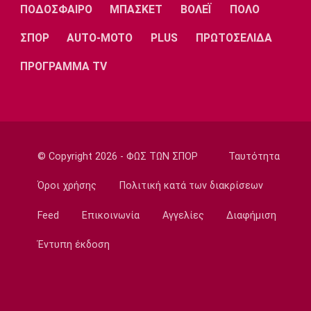
Ποδόσφαιρο - Διεθνή
ΠΟΔΟΣΦΑΙΡΟ
ΜΠΑΣΚΕΤ
ΒΟΛΕΪ
ΠΟΛΟ
Επίσημα στη Ρεάλ Μαδρίτης ο Ντιομαντέ
ΣΠΟΡ
AUTO-MOTO
PLUS
ΠΡΩΤΟΣΕΛΙΔΑ
22:20
Super League 1
ΠΡΟΓΡΑΜΜΑ TV
Ατρόμητος: Ήττα (2-1) από την ΑΕ Λεμεσού
στο τελευταίο φιλικό
22:05
Κολύμβηση
Κούβελος σε αδελφές Αλεξανδρή: «Μας
© Copyright 2026 - ΦΩΣ ΤΩΝ ΣΠΟΡ
Ταυτότητα
κάνατε υπερήφανους και ευτυχισμένους»
Όροι χρήσης
Πολιτική κατά των διακρίσεων
21:50
Super League 2
Feed
Επικοινωνία
Αγγελίες
Διαφήμιση
Ο Ζορζίνιο στον Πανσερραϊκό
Έντυπη έκδοση
21:35
Ποδόσφαιρο - Εθνικές Ομάδες
Ουρουγουάη: Ο Φορλάν νέος προπονητής της
εθνικής