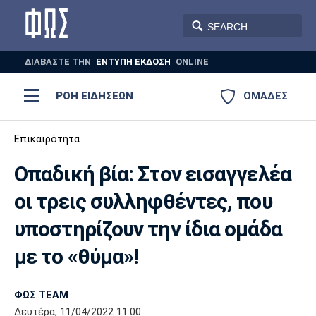
ΔΙΑΒΑΣΤΕ THN
ΕΝΤΥΠΗ ΕΚΔΟΣΗ
ONLINE
ΡΟΗ ΕΙΔΗΣΕΩΝ
ΟΜΑΔΕΣ
Ποδόσφαιρο
Επικαιρότητα
ΠΟΔΟΣΦΑΙΡΟ
ΜΠΑΣΚΕΤ
Οπαδική βία: Στον εισαγγελέα
Super League 1
Μπάσκετ
ΒΟΛΕΪ
ΠΟΛΟ
ΣΠΟΡ
οι τρεις συλληφθέντες, που
Ολυμπιακός
ΑΕΚ
ΠΑΟΚ
Super League 2
Ελλάδα
Ολυμπιακοί Αγώνες
υποστηρίζουν την ίδια ομάδα
AUTO-MOTO
PLUS
Γ Εθνική
Εθνική
Βόλεϊ
με το «θύμα»!
Ελλάδα
EuroLeague
Πόλο
Παναθηναϊκός
Ατρόμητος
Πανιώνιος
ΦΩΣ TEAM
Δευτέρα, 11/04/2022 11:00
Champions League
ΝΒΑ
Τένις