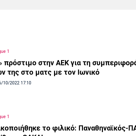
Χάντμπολ
Ηρακλής
Βόλος
Μπορούσια
Παρί Σεν
Ντόρτμουντ
Ζερμέν
gue 1
Πόρτο
Μπενφίκα
» πρόστιμο στην ΑΕΚ για τη συμπεριφορ
ν της στο ματς με τον Ιωνικό
6/10/2022 17:10
gue 1
ικοποιήθηκε το φιλικό: Παναθηναϊκός-