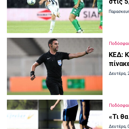
στις 
Παρασκευή
Ποδόσφα
ΚΕΔ: 
πίνακ
Δευτέρα, 
Ποδόσφα
«Τι θα
Δευτέρα, 