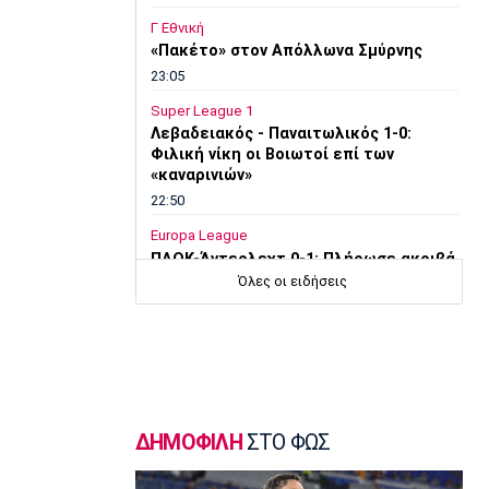
Γ Εθνική
«Πακέτο» στον Απόλλωνα Σμύρνης
23:05
Super League 1
Λεβαδειακός - Παναιτωλικός 1-0:
Φιλική νίκη οι Βοιωτοί επί των
«καναρινιών»
22:50
Europa League
ΠΑΟΚ-Άντερλεχτ 0-1: Πλήρωσε ακριβά
ένα λάθος (hls)
Όλες οι ειδήσεις
22:44
Ποδόσφαιρο - Διεθνή
Ρεάλ Μαδρίτης: Ανανέωσε τον
Βινίσιους ως το 2032!
22:35
ΔΗΜΟΦΙΛΗ
ΣΤΟ ΦΩΣ
Ποδόσφαιρο - Διεθνή
Επίσημα στη Ρεάλ Μαδρίτης ο
Ντιομαντέ