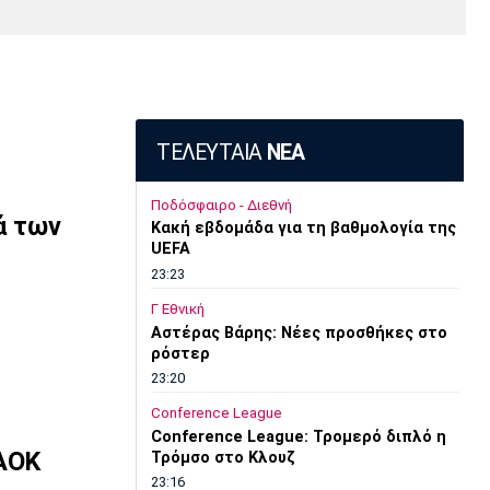
Media
Παρασκήνιο
Μαρσέιγ
Μονακό
Ερυθρός
Τότεναμ
Πρόγραμμα TV
Αστέρας
ΤΕΛΕΥΤΑΙΑ
ΝΕΑ
Ποδόσφαιρο - Διεθνή
ά των
Κακή εβδομάδα για τη βαθμολογία της
UEFA
23:23
Γ Εθνική
Αστέρας Βάρης: Νέες προσθήκες στο
ρόστερ
23:20
Conference League
Conference League: Τρομερό διπλό η
ΠΑΟΚ
Τρόμσο στο Κλουζ
23:16