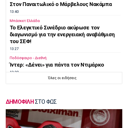
Στον Παναιτωλικό ο Μάρβελους Νακάμπα
13:40
Μπάσκετ Ελλάδα
Το Ελεγκτικό Συνέδριο ακύρωσε τον
διαγωνισμό για την ενεργειακή αναβάθμιση
του ΣΕΦ!
13:27
Ποδόσφαιρο - Διεθνή
Ίντερ: «Δένει» για πάντα τον Ντιμάρκο
13:20
Όλες οι ειδήσεις
Μπάσκετ
Στη Μπανταλόνα για ένα χρόνο ο Μπούγκι
Έλις
ΔΗΜΟΦΙΛΗ
ΣΤΟ ΦΩΣ
13:10
Μπάσκετ Ελλάδα
Επέστρεψε στην Καρδίτσα ο Οκόρο
13:00