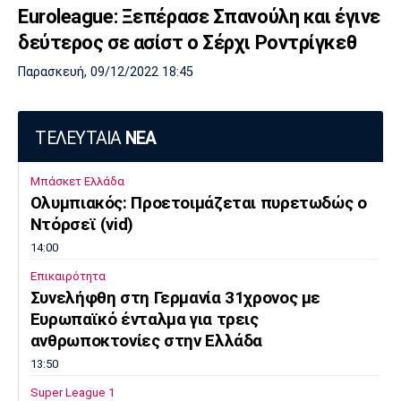
Euroleague: Ξεπέρασε Σπανούλη και έγινε
Πόρτο
Μπενφίκα
δεύτερος σε ασίστ ο Σέρχι Ροντρίγκεθ
Παρασκευή, 09/12/2022 18:45
ΤΕΛΕΥΤΑΙΑ
ΝΕΑ
Μπάσκετ Ελλάδα
Ολυμπιακός: Προετοιμάζεται πυρετωδώς ο
Ντόρσεϊ (vid)
14:00
Επικαιρότητα
Συνελήφθη στη Γερμανία 31χρονος με
Ευρωπαϊκό ένταλμα για τρεις
ανθρωποκτονίες στην Ελλάδα
13:50
Super League 1