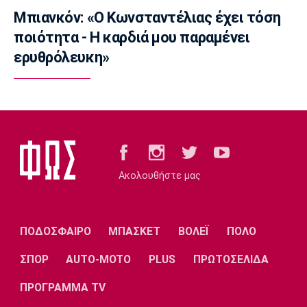
NBA
Μπιανκόν: «Ο Κωνσταντέλιας έχει τόση
Μπράουν: «Ευχαριστώ τους οπαδούς των
Σέλτικς που συνεχίζουν να με στηρίζουν»
ποιότητα - Η καρδιά μου παραμένει
12:10
ερυθρόλευκη»
Europa League
Η «Οδύσσεια» της Ιμπέρια και τα διπλά
στάνταρ της ΟΥΕΦΑ
12:00
Επικαιρότητα
Χωρίς τις αισθήσεις της ανασύρθηκε
Ακολουθήστε μας
53χρονη από ακάλυπτο στη
Μιχαλακοπούλου
11:50
ΠΟΔΟΣΦΑΙΡΟ
ΜΠΑΣΚΕΤ
ΒΟΛΕΪ
ΠΟΛΟ
Εθνικές Μπάσκετ
Ευρωμπάσκετ Κορασίδων U16: Πρεμιέρα
ΣΠΟΡ
AUTO-MOTO
PLUS
ΠΡΩΤΟΣΕΛΙΔΑ
απόψε για την Ελλάδα απέναντι στην
Ιρλανδία
ΠΡΟΓΡΑΜΜΑ TV
11:40