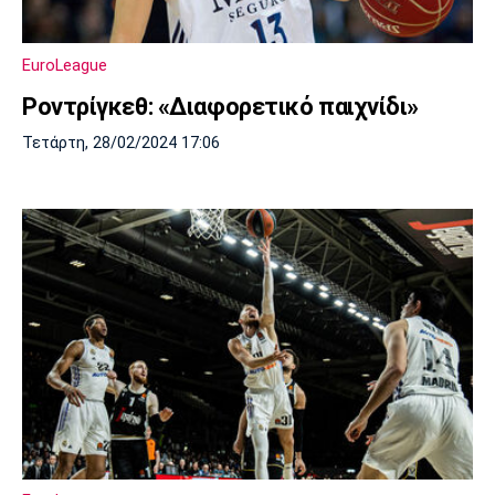
Μουσική
Στήλες
Πολιτισμός
Τραγούδια
Πρόγραμμα TV
EuroLeague
Ιωνικός
Κηφισιά
Πανσερραϊκός
Ροντρίγκεθ: «Διαφορετικό παιχνίδι»
Cine Spot
Τετάρτη, 28/02/2024 17:06
Running
Media
Μπαρτσελόνα
Ρεάλ
Ατλέτικο
Μαδρίτης
Μαδρίτης
Παρασκήνιο
Μάντσεστερ
Τσέλσι
Άρσεναλ
Γιουνάιτεντ