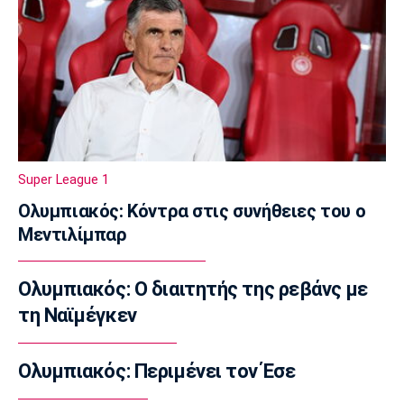
Βόλεϊ Ευρώπη
Oι ευχές της ΕΟΕ στις Εθνικές Ομάδες βόλεϊ
12:50
Εθνικές Μπάσκετ
Ευρωμπάσκετ U16: Πρεμιέρα με την Ισπανία
12:40
Μπάσκετ Ελλάδα
Super League 1
Στη Θεσσαλονίκη ο Μπεν Μουρ -
Ολυμπιακός: Κόντρα στις συνήθειες του ο
«Δημιουργήθηκε ένα πραγματικά πολύ
Μεντιλίμπαρ
δυνατό ρόστερ»
12:30
Ολυμπιακός: Ο διαιτητής της ρεβάνς με
Ποδόσφαιρο Γυναικών
Ολυμπιακός: Η Νάνσυ Ατάκο πρώτη ξένη
τη Ναϊμέγκεν
στην ιστορία του τμήματος ποδοσφαίρου
Γυναικών
Ολυμπιακός: Περιμένει τον Έσε
12:20