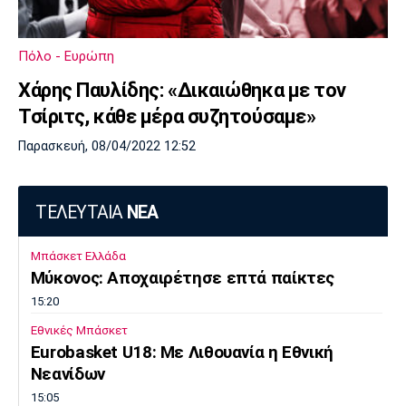
Λίβερπουλ
Μάντσεστερ
Γιουβέντους
Σίτι
Πόλο - Ευρώπη
Χάρης Παυλίδης: «Δικαιώθηκα με τον
Τσίριτς, κάθε μέρα συζητούσαμε»
Ίντερ
Μίλαν
Μπάγερν
Παρασκευή, 08/04/2022 12:52
ΤΕΛΕΥΤΑΙΑ
ΝΕΑ
Μπορούσια
Παρί Σεν
Μαρσέιγ
Ντόρτμουντ
Ζερμέν
Μπάσκετ Ελλάδα
Μύκονος: Αποχαιρέτησε επτά παίκτες
15:20
Μονακό
Ερυθρός
Τότεναμ
Εθνικές Μπάσκετ
Αστέρας
Eurobasket U18: Με Λιθουανία η Εθνική
Νεανίδων
15:05