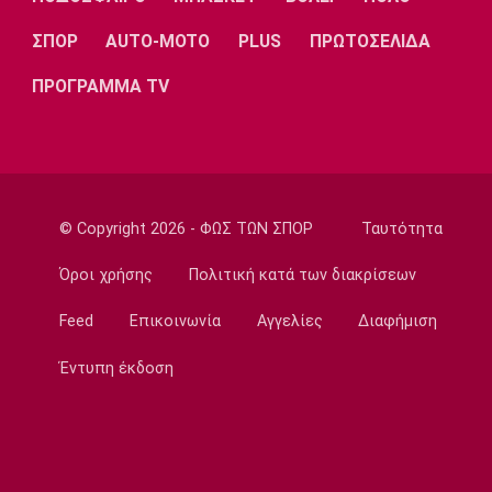
11:20
ΣΠΟΡ
AUTO-MOTO
PLUS
ΠΡΩΤΟΣΕΛΙΔΑ
Ποδόσφαιρο - Εθνικές Ομάδες
ΠΡΟΓΡΑΜΜΑ TV
FIFA: Η «συγγνώμη» προς τις 211
ομοσπονδίες και η στήριξη σε Ινφαντίνο
11:11
Παρασκήνιο
Όταν ο Στραβίνσκι διασκέδαζε με τη
μουσική του Τσάρλι Πάρκερ
© Copyright 2026 - ΦΩΣ ΤΩΝ ΣΠΟΡ
Ταυτότητα
11:05
Όροι χρήσης
Πολιτική κατά των διακρίσεων
NBA
Ο Γουόκερ επέστρεψε στο ΝΒΑ
Feed
Επικοινωνία
Αγγελίες
Διαφήμιση
10:50
Έντυπη έκδοση
EuroLeague
Χάποελ Τελ Αβίβ: Ανακοίνωσε τον
Μπουρντιλόν
10:35