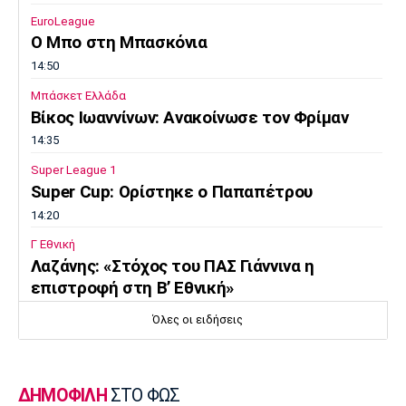
EuroLeague
Πόρτο
Μπενφίκα
Ο Μπο στη Μπασκόνια
14:50
Μπάσκετ Ελλάδα
Βίκος Ιωαννίνων: Ανακοίνωσε τον Φρίμαν
14:35
Super League 1
Super Cup: Ορίστηκε ο Παπαπέτρου
14:20
Γ Εθνική
Λαζάνης: «Στόχος του ΠΑΣ Γιάννινα η
επιστροφή στη Β’ Εθνική»
14:05
Όλες οι ειδήσεις
Εθνικές Μπάσκετ
Eurobasket U16: Τζάμπολ στα Ιωάννινα
13:50
ΔΗΜΟΦΙΛΗ
ΣΤΟ ΦΩΣ