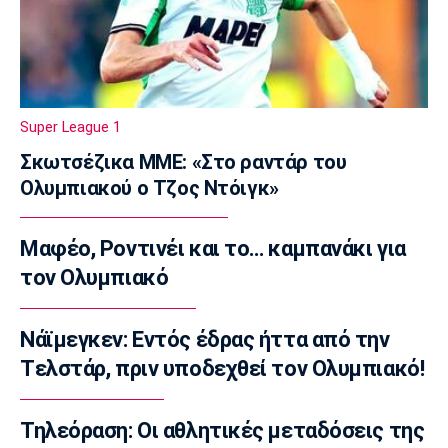
Γ Εθνική
Ιωνικός: Ενισχύθηκε με τον Παγώνη
13:50
Εθνικές Μπάσκετ
Σκούμα: «Είμαστε ενωμένες και
Super League 1
προετοιμασμένες»
Σκωτσέζικα ΜΜΕ: «Στο ραντάρ του
13:35
Ολυμπιακού ο Τζος Ντόιγκ»
Super League 1
Ηλιόπουλος σε Πήλιο: «Υπήρχαν άνθρωποι
Μαφέο, Ροντινέι και το… καμπανάκι για
που σε αμφισβήτησαν» (vid)
τον Ολυμπιακό
13:20
Super League 2
ΑΕΛ: Πήρε τον Τσιγγάρα
Νάϊμεγκεν: Εντός έδρας ήττα από την
13:05
Tελστάρ, πριν υποδεχθεί τον Ολυμπιακό!
EuroLeague
Ο Γουάλας στη Μακάμπι Τελ Αβίβ
Τηλεόραση: Οι αθλητικές μεταδόσεις της
12:50