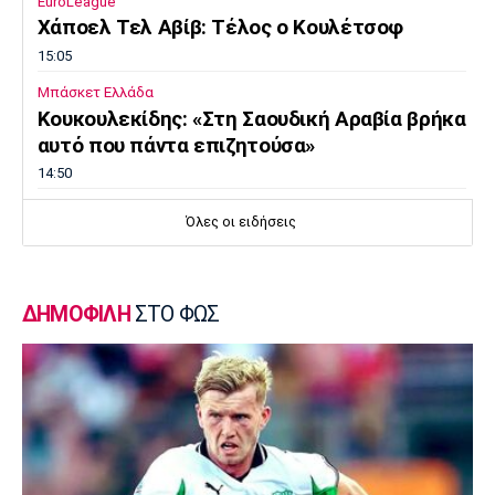
EuroLeague
Χάποελ Τελ Αβίβ: Τέλος ο Κουλέτσοφ
15:05
Μπάσκετ Ελλάδα
Κουκουλεκίδης: «Στη Σαουδική Αραβία βρήκα
αυτό που πάντα επιζητούσα»
14:50
Super League 1
Όλες οι ειδήσεις
Παναθηναϊκός: Επέστρεψε ο Τετέι
14:35
Super League 1
ΔΗΜΟΦΙΛΗ
ΣΤΟ ΦΩΣ
Σπόρτινγκ: Η επιβεβαίωση για τον
Μπραγκάνσα και ο Ολυμπιακός
14:20
Super League 1
ΠΑΟΚ: Ανεβαίνει ο Γιαννούλης
14:05