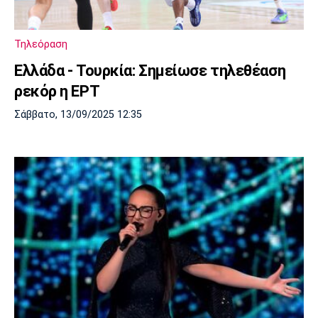
Λίβερπουλ
Μάντσεστερ
Γιουβέντους
Σίτι
Τηλεόραση
Ελλάδα - Τουρκία: Σημείωσε τηλεθέαση
ρεκόρ η ΕΡΤ
Ίντερ
Μίλαν
Μπάγερν
Σάββατο, 13/09/2025 12:35
Μπορούσια
Παρί Σεν
Μαρσέιγ
Ντόρτμουντ
Ζερμέν
Μονακό
Ερυθρός
Τότεναμ
Αστέρας