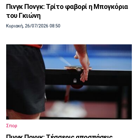
Πινγκ Πονγκ: Τρίτο φαβορί η Μπογκόρια
του Γκιώνη
Κυριακή, 26/07/2026 08:50
Σπορ
Πινγκ Πονγκ: Τέσσερις αποσπάσεις