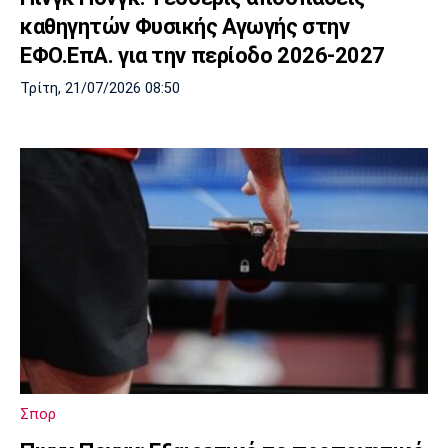
καθηγητών Φυσικής Αγωγής στην
ΕΦΟ.ΕπΑ. για την περίοδο 2026-2027
Τρίτη, 21/07/2026 08:50
Σπορ