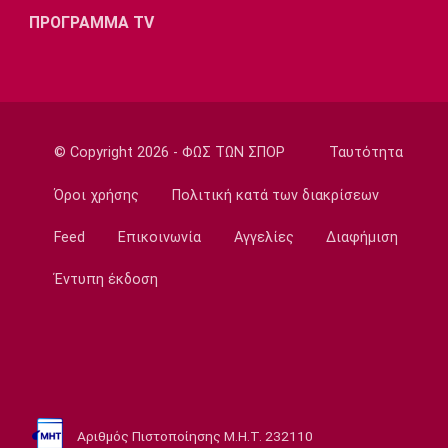
13:50
ΠΡΟΓΡΑΜΜΑ TV
Εθνικές Μπάσκετ
Σκούμα: «Είμαστε ενωμένες και
προετοιμασμένες»
13:35
Super League 1
© Copyright 2026 - ΦΩΣ ΤΩΝ ΣΠΟΡ
Ταυτότητα
Ηλιόπουλος σε Πήλιο: «Υπήρχαν άνθρωποι
που σε αμφισβήτησαν» (vid)
Όροι χρήσης
Πολιτική κατά των διακρίσεων
13:20
Feed
Επικοινωνία
Αγγελίες
Διαφήμιση
Super League 2
ΑΕΛ: Πήρε τον Τσιγγάρα
Έντυπη έκδοση
13:05
EuroLeague
Ο Γουάλας στη Μακάμπι Τελ Αβίβ
12:50
EuroLeague
Αριθμός Πιστοποίησης Μ.Η.Τ. 232110
Ερυθρός Αστέρας: Ανακοίνωσε τον