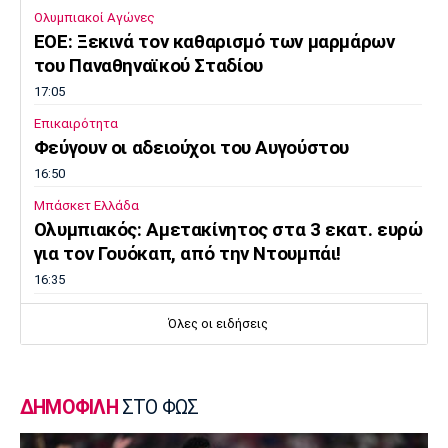
Ολυμπιακοί Αγώνες
EOE: Ξεκινά τον καθαρισμό των μαρμάρων
του Παναθηναϊκού Σταδίου
17:05
Επικαιρότητα
Φεύγουν οι αδειούχοι του Αυγούστου
16:50
Μπάσκετ Ελλάδα
Oλυμπιακός: Αμετακίνητος στα 3 εκατ. ευρώ
για τον Γουόκαπ, από την Ντουμπάι!
16:35
Super League 1
Όλες οι ειδήσεις
Γιώργος Μασούρας: Ανακοινώθηκε από τη
ΝΕΟΜ!
16:20
ΔΗΜΟΦΙΛΗ
ΣΤΟ ΦΩΣ
Πόλο
Ευρωπαϊκό Πρωτάθλημα Νέων Ανδρών: