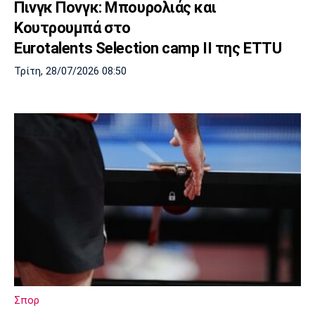
Πινγκ Πονγκ: Μπουρολιάς και
Κουτρουμπά στο
Εurotalents Selection camp ΙΙ της ETTU
Τρίτη, 28/07/2026 08:50
Σπορ