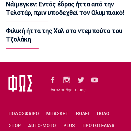
Νάϊμεγκεν: Εντός έδρας ήττα από την
Μπάσκετ Ελλάδα
Tελστάρ, πριν υποδεχθεί τον Ολυμπιακό!
Κουκουλεκίδης: «Στη Σαουδική Αραβία βρήκα
αυτό που πάντα επιζητούσα»
Φιλική ήττα της Χαλ στο ντεμπούτο του
14:50
Τζολάκη
Super League 1
Παναθηναϊκός: Επέστρεψε ο Τετέι
14:35
Super League 1
Σπόρτινγκ: Η επιβεβαίωση για τον
Μπραγκάνσα και ο Ολυμπιακός
14:20
Ακολουθήστε μας
Super League 1
ΠΑΟΚ: Ανεβαίνει ο Γιαννούλης
14:05
ΠΟΔΟΣΦΑΙΡΟ
ΜΠΑΣΚΕΤ
ΒΟΛΕΪ
ΠΟΛΟ
Γ Εθνική
Ιωνικός: Ενισχύθηκε με τον Παγώνη
ΣΠΟΡ
AUTO-MOTO
PLUS
ΠΡΩΤΟΣΕΛΙΔΑ