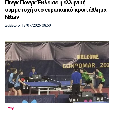
Πινγκ Πονγκ: Έκλεισε η ελληνική
συμμετοχή στο ευρωπαϊκό πρωτάθλημα
Νέων
Σάββατο, 18/07/2026 08:50
Σπορ