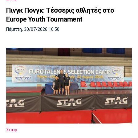
Πινγκ Πονγκ: Τέσσερις αθλητές στο
Europe Youth Tournament
Πέμπτη, 30/07/2026 10:50
Σπορ