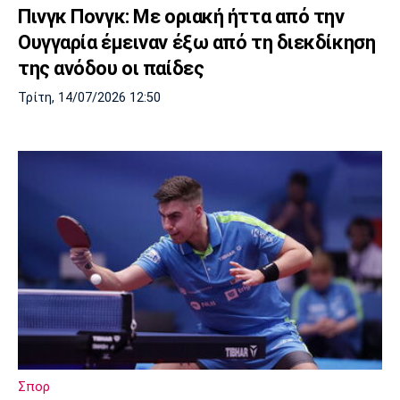
Πινγκ Πονγκ: Με οριακή ήττα από την
Ουγγαρία έμειναν έξω από τη διεκδίκηση
της ανόδου οι παίδες
Τρίτη, 14/07/2026 12:50
Σπορ