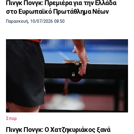
Πινγκ Πονγκ: Πρεμιέρα για την Ελλάδα
στο Ευρωπαϊκό Πρωτάθλημα Νέων
Παρασκευή, 10/07/2026 08:50
Σπορ
Πινγκ Πονγκ: Ο Χατζηκυριάκος ξανά