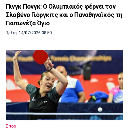
Πινγκ Πονγκ: Ο Ολυμπιακός φέρνει τον
Σλοβένο Γιόργκιτς και ο Παναθηναϊκός τη
Γιαπωνέζα Όγιο
Τρίτη, 14/07/2026 08:50
Σπορ