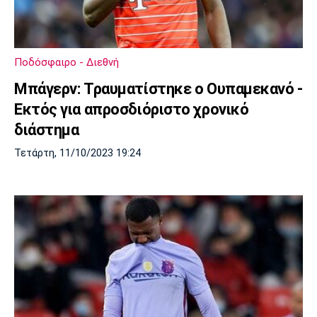
Μουσική
Στήλες
Πολιτισμός
Τραγούδια
Πρόγραμμα TV
Ιωνικός
Κηφισιά
Πανσερραϊκός
Ποδόσφαιρο - Διεθνή
Cine Spot
Μπάγερν: Τραυματίστηκε ο Ουπαμεκανό -
Running
Εκτός για απροσδιόριστο χρονικό
διάστημα
Media
Τετάρτη, 11/10/2023 19:24
Μπαρτσελόνα
Ρεάλ
Ατλέτικο
Μαδρίτης
Μαδρίτης
Παρασκήνιο
Μάντσεστερ
Τσέλσι
Άρσεναλ
Γιουνάιτεντ