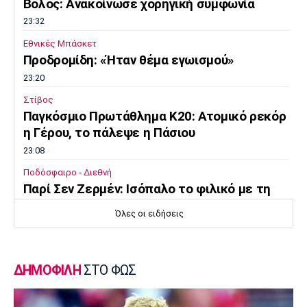
Βόλος: Ανακοίνωσε χορηγική συμφωνία
23:32
Εθνικές Μπάσκετ
Προδρομίδη: «Ήταν θέμα εγωισμού»
23:20
Στίβος
Παγκόσμιο Πρωτάθλημα Κ20: Ατομικό ρεκόρ
η Γέρου, το πάλεψε η Πάσιου
23:08
Ποδόσφαιρο - Διεθνή
Παρί Σεν Ζερμέν: Ισόπαλο το φιλικό με τη
Μάντσεστερ Γιουνάιτεντ
Όλες οι ειδήσεις
22:55
Ποδόσφαιρο - Διεθνή
Σκωτία: «Δύο στα δύο» η Σεντ Μίρεν, πρώτη
ΔΗΜΟΦΙΛΗ
ΣΤΟ ΦΩΣ
νίκη για Νταντί
22:40