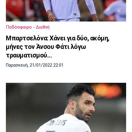
Λίβερπουλ
Μάντσεστερ
Γιουβέντους
Σίτι
Ποδόσφαιρο - Διεθνή
Ίντερ
Μίλαν
Μπάγερν
Μπαρτσελόνα: Χάνει για δύο, ακόμη,
μήνες τον Άνσου Φάτι λόγω
τραυματισμού...
Παρασκευή, 21/01/2022 22:01
Μπορούσια
Παρί Σεν
Μαρσέιγ
Ντόρτμουντ
Ζερμέν
Μονακό
Ερυθρός
Τότεναμ
Αστέρας