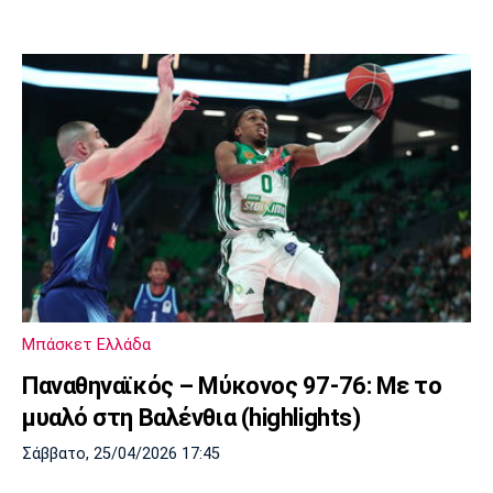
Μπάσκετ Ελλάδα
Παναθηναϊκός – Μύκονος 97-76: Με το
μυαλό στη Βαλένθια (highlights)
Σάββατο, 25/04/2026 17:45