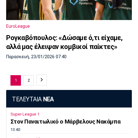
EuroLeague
Ρογκαβόπουλος: «Δώσαμε ό,τι είχαμε,
αλλά μας έλειψαν κομβικοί παίκτες»
Παρασκευή, 23/01/2026 07:40
1
2
ΤΕΛΕΥΤΑΙΑ
ΝΕΑ
Super League 1
Στον Παναιτωλικό ο Μάρβελους Νακάμπα
13:40