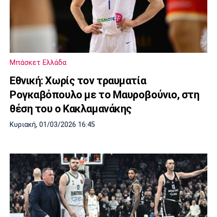
Μπάσκετ Ελλάδα
Εθνική: Xωρίς τον τραυματία
Ρογκαβόπουλο με το Μαυροβούνιο, στη
θέση του ο Κακλαμανάκης
Κυριακή, 01/03/2026 16:45