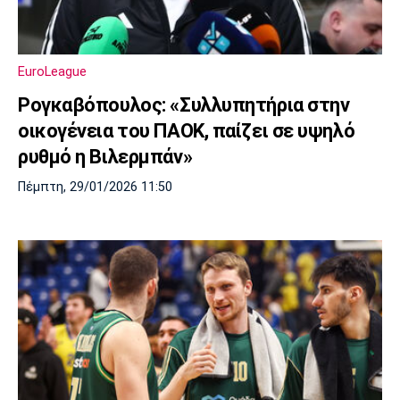
EuroLeague
Ρογκαβόπουλος: «Συλλυπητήρια στην
οικογένεια του ΠΑΟΚ, παίζει σε υψηλό
ρυθμό η Βιλερμπάν»
Πέμπτη, 29/01/2026 11:50