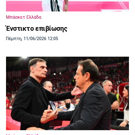
Μουσική
Στήλες
Πολιτισμός
Τραγούδια
Πρόγραμμα TV
Μπάσκετ Ελλάδα
Ιωνικός
Κηφισιά
Πανσερραϊκός
Ένστικτο επιβίωσης
Cine Spot
Πέμπτη, 11/06/2026 12:05
Running
Media
Μπαρτσελόνα
Ρεάλ
Ατλέτικο
Μαδρίτης
Μαδρίτης
Παρασκήνιο
Μάντσεστερ
Τσέλσι
Άρσεναλ
Γιουνάιτεντ