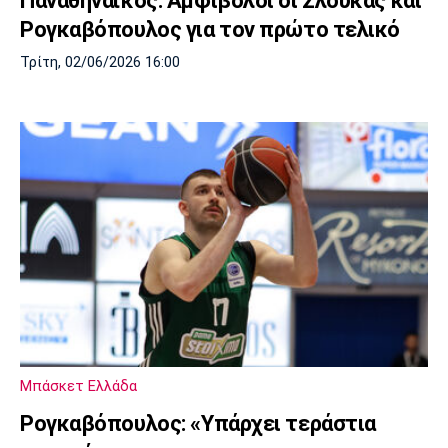
Παναθηναϊκός: Αμφίβολοι οι Σλούκας και
Ρογκαβόπουλος για τον πρώτο τελικό
Τρίτη, 02/06/2026 16:00
Μπάσκετ Ελλάδα
Ρογκαβόπουλος: «Υπάρχει τεράστια