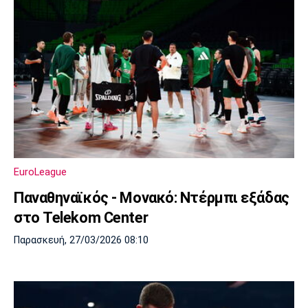
EuroLeague
Παναθηναϊκός - Μονακό: Ντέρμπι εξάδας
στο Telekom Center
Παρασκευή, 27/03/2026 08:10