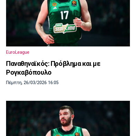
EuroLeague
Παναθηναϊκός: Πρόβλημα και με
Ρογκαβόπουλο
Πέμπτη, 26/03/2026 16:05