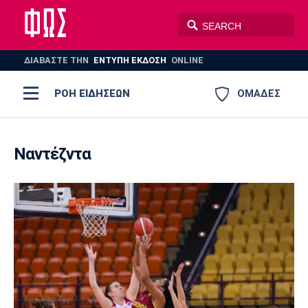
ΔΙΑΒΑΣΤΕ THN
ΕΝΤΥΠΗ ΕΚΔΟΣΗ
ONLINE
ΡΟΗ ΕΙΔΗΣΕΩΝ
ΟΜΑΔΕΣ
Ποδόσφαιρο
ΠΟΔΟΣΦΑΙΡΟ
ΜΠΑΣΚΕΤ
Ναντέζντα
Super League 1
Μπάσκετ
ΒΟΛΕΪ
ΠΟΛΟ
ΣΠΟΡ
Ολυμπιακός
ΑΕΚ
ΠΑΟΚ
Super League 2
Ελλάδα
Ολυμπιακοί Αγώνες
AUTO-MOTO
PLUS
Γ Εθνική
Εθνική
Βόλεϊ
Ελλάδα
EuroLeague
Πόλο
Παναθηναϊκός
Ατρόμητος
Πανιώνιος
Champions League
ΝΒΑ
Τένις