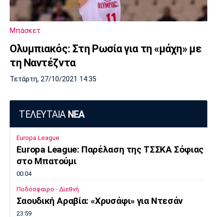
Λίβερπουλ
Μάντσεστερ
Γιουβέντους
Σίτι
Μπάσκετ
Ολυμπιακός: Στη Ρωσία για τη «μάχη» με
Ίντερ
Μίλαν
Μπάγερν
τη Ναντέζντα
Τετάρτη, 27/10/2021 14:35
ΤΕΛΕΥΤΑΙΑ
ΝΕΑ
Μπορούσια
Παρί Σεν
Μαρσέιγ
Ντόρτμουντ
Ζερμέν
Europa League
Europa League: Παρέλαση της ΤΣΣΚΑ Σόφιας
στο Μπατούμι
Μονακό
Ερυθρός
Τότεναμ
00:04
Αστέρας
Ποδόσφαιρο - Διεθνή
Σαουδική Αραβία: «Χρυσάφι» για Ντεσάν
23:59