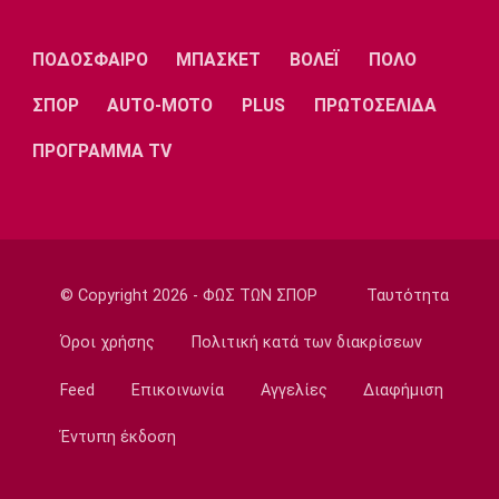
Ποδόσφαιρο - Εθνικές Ομάδες
Νότια Κορέα: Η ομοσπονδία ζήτησε
ΠΟΔΟΣΦΑΙΡΟ
ΜΠΑΣΚΕΤ
ΒΟΛΕΪ
ΠΟΛΟ
συγγνώμη για την καταγγελία
17:45
ΣΠΟΡ
AUTO-MOTO
PLUS
ΠΡΩΤΟΣΕΛΙΔΑ
Στίβος
ΠΡΟΓΡΑΜΜΑ TV
Παγκόσμιο Πρωτάθλημα Κ20: Πέμπτη θέση
για τον Τζαμτζή
17:30
Super League 1
Σκωτσέζικα ΜΜΕ: «Στο ραντάρ του
© Copyright 2026 - ΦΩΣ ΤΩΝ ΣΠΟΡ
Ταυτότητα
Ολυμπιακού ο Τζος Ντόιγκ»
17:14
Όροι χρήσης
Πολιτική κατά των διακρίσεων
Στίβος
Feed
Επικοινωνία
Αγγελίες
Διαφήμιση
Παγκόσμιο Πρωτάθλημα Κ20: Δεύτερο
πανελλήνιο ρεκόρ για την Μπακογιάννη
Έντυπη έκδοση
17:00
Super League 2