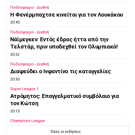
Ποδόσφαιρο - Διεθνή
Η Φενέρμπαχτσε κινείται για τον Λουκάκου
20:45
Ποδόσφαιρο - Διεθνή
Νάϊμεγκεν: Εντός έδρας ήττα από την
Tελστάρ, πριν υποδεχθεί τον Ολυμπιακό!
20:32
Ποδόσφαιρο - Διεθνή
Διαψεύδει ο Ινφαντίνο τις καταγγελίες
20:30
Super League 1
Ατρόμητος: Επαγγελματικό συμβόλαιο για
τον Κώτση
20:15
Champions League
ΠΑΟΚ – Μπραν 2-3: Εκτός συνέχειας από το
Όλες οι ειδήσεις