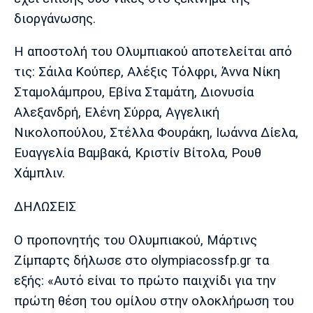
Λίβερπουλ
Μάντσεστερ
Γιουβέντους
διοργάνωσης.
Σίτι
Η αποστολή του Ολυμπιακού αποτελείται από
τις: Σάιλα Κούπερ, Αλέξις Τόλφρι, Άννα Νίκη
Ίντερ
Μίλαν
Μπάγερν
Σταμολάμπρου, Εβίνα Σταμάτη, Διονυσία
Αλεξανδρή, Ελένη Σύρρα, Αγγελική
Νικολοπούλου, Στέλλα Φουράκη, Ιωάννα Δίελα,
Ευαγγελία Βαμβακά, Κριστίν Βίτολα, Ρουθ
Μπορούσια
Παρί Σεν
Μαρσέιγ
Χάμπλιν.
Ντόρτμουντ
Ζερμέν
ΔΗΛΩΣΕΙΣ
Ο προπονητής του Ολυμπιακού, Μάρτινς
Μονακό
Ερυθρός
Τότεναμ
Ζίμπαρτς δήλωσε στο olympiacossfp.gr τα
Αστέρας
εξής: «Αυτό είναι το πρώτο παιχνίδι για την
πρώτη θέση του ομίλου στην ολοκλήρωση του