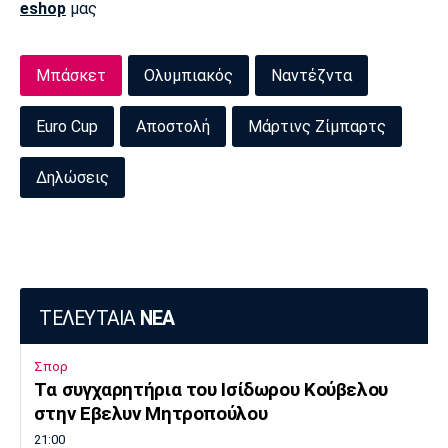
eshop
μας
Μπάσκετ
Ολυμπιακός
Ναντέζντα
Euro Cup
Αποστολή
Μάρτινς Ζίμπαρτς
Δηλώσεις
ΤΕΛΕΥΤΑΙΑ
ΝΕΑ
Σπορ
Tα συγχαρητήρια του Ισίδωρου Κούβελου
στην Εβελυν Μητροπούλου
21:00