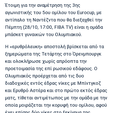
Μουσική
Στήλες
Έτοιμη για την αναμέτρηση της 3ης
αγωνιστικής του 5ου ομίλου του Eurocup, με
Πολιτισμός
Τραγούδια
Πρόγραμμα TV
αντίπαλο τη Ναντέζντα που θα διεξαχθεί την
Ιωνικός
Κηφισιά
Πανσερραϊκός
Cine Spot
Πέμπτη (28/10, 17:00, FIBA TV) είναι η ομάδα
μπάσκετ γυναικών του Ολυμπιακού.
Running
Η «ερυθρόλευκη» αποστολή βρίσκεται από τα
Media
ξημερώματα της Τετάρτης στο Όρενμπουργκ
Μπαρτσελόνα
Ρεάλ
Ατλέτικο
Μαδρίτης
Μαδρίτης
και ολοκλήρωσε χωρίς απρόοπτα την
Παρασκήνιο
προετοιμασία της επί ρωσικού εδάφους. Ο
Ολυμπιακός προέρχεται από τις δυο
διαδοχικές εντός έδρας νίκες με Μπίντγκοζ
Μάντσεστερ
Τσέλσι
Άρσεναλ
Γιουνάιτεντ
και Ερυθρό Αστέρα και στο πρώτο εκτός έδρας
ματς, τίθεται αντιμέτωπος με την ομάδα με την
οποία μοιράζεται την κορυφή του ομίλου, αφού
έχει επίσης δύο νίκες στο ξεκίνημα της