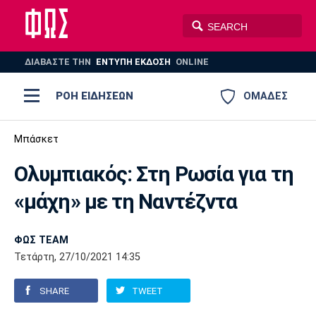
ΔΙΑΒΑΣΤΕ THN
ΕΝΤΥΠΗ ΕΚΔΟΣΗ
ONLINE
ΡΟΗ ΕΙΔΗΣΕΩΝ
ΟΜΑΔΕΣ
Ποδόσφαιρο
Μπάσκετ
ΠΟΔΟΣΦΑΙΡΟ
ΜΠΑΣΚΕΤ
Ολυμπιακός: Στη Ρωσία για τη
Super League 1
Μπάσκετ
ΒΟΛΕΪ
ΠΟΛΟ
ΣΠΟΡ
«μάχη» με τη Ναντέζντα
Ολυμπιακός
ΑΕΚ
ΠΑΟΚ
Super League 2
Ελλάδα
Ολυμπιακοί Αγώνες
AUTO-MOTO
PLUS
ΦΩΣ TEAM
Γ Εθνική
Εθνική
Βόλεϊ
Τετάρτη, 27/10/2021 14:35
Ελλάδα
EuroLeague
Πόλο
Παναθηναϊκός
Ατρόμητος
Πανιώνιος
SHARE
TWEET
Champions League
ΝΒΑ
Τένις