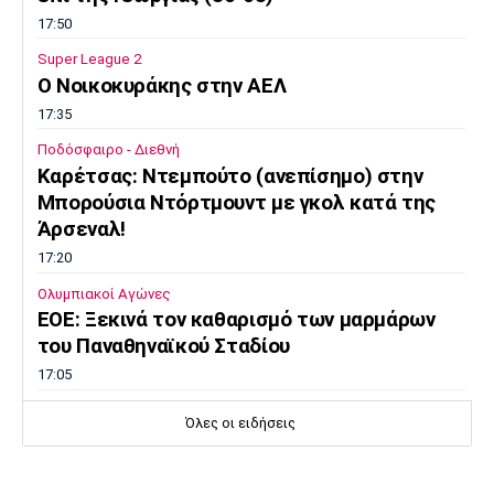
17:50
Πόρτο
Μπενφίκα
Super League 2
O Noικοκυράκης στην ΑΕΛ
17:35
Ποδόσφαιρο - Διεθνή
Kαρέτσας: Ντεμπούτο (ανεπίσημο) στην
Μπορούσια Ντόρτμουντ με γκολ κατά της
Άρσεναλ!
17:20
Ολυμπιακοί Αγώνες
EOE: Ξεκινά τον καθαρισμό των μαρμάρων
του Παναθηναϊκού Σταδίου
17:05
Επικαιρότητα
Όλες οι ειδήσεις
Φεύγουν οι αδειούχοι του Αυγούστου
16:50