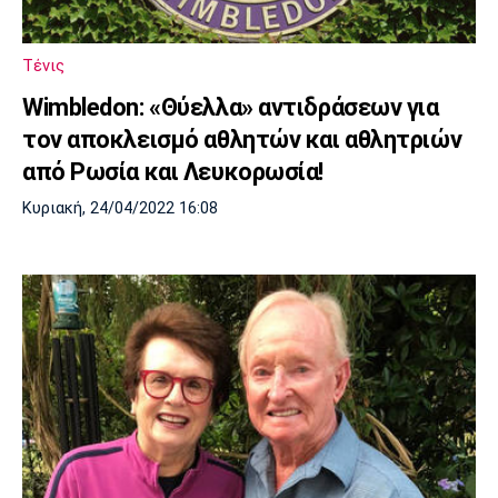
Μουσική
Στήλες
Πολιτισμός
Τραγούδια
Πρόγραμμα TV
Τένις
Ιωνικός
Κηφισιά
Πανσερραϊκός
Wimbledon: «Θύελλα» αντιδράσεων για
Cine Spot
τον αποκλεισμό αθλητών και αθλητριών
Running
από Ρωσία και Λευκορωσία!
Κυριακή, 24/04/2022 16:08
Media
Μπαρτσελόνα
Ρεάλ
Ατλέτικο
Μαδρίτης
Μαδρίτης
Παρασκήνιο
Μάντσεστερ
Τσέλσι
Άρσεναλ
Γιουνάιτεντ