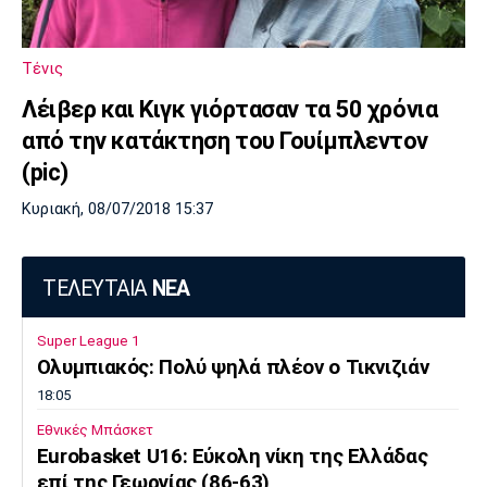
Λίβερπουλ
Μάντσεστερ
Γιουβέντους
Σίτι
Τένις
Λέιβερ και Κιγκ γιόρτασαν τα 50 χρόνια
Ίντερ
Μίλαν
Μπάγερν
από την κατάκτηση του Γουίμπλεντον
(pic)
Κυριακή, 08/07/2018 15:37
Μπορούσια
Παρί Σεν
Μαρσέιγ
Ντόρτμουντ
Ζερμέν
ΤΕΛΕΥΤΑΙΑ
ΝΕΑ
Super League 1
Ολυμπιακός: Πολύ ψηλά πλέον ο Τικνιζιάν
Μονακό
Ερυθρός
Τότεναμ
18:05
Αστέρας
Εθνικές Μπάσκετ
Eurobasket U16: Εύκολη νίκη της Ελλάδας
επί της Γεωργίας (86-63)