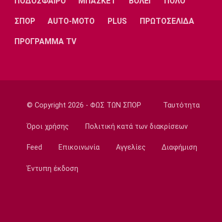
ΠΟΔΟΣΦΑΙΡΟ
ΜΠΑΣΚΕΤ
ΒΟΛΕΪ
ΠΟΛΟ
Super League 1
Σπόρτινγκ: Η επιβεβαίωση για τον
ΣΠΟΡ
AUTO-MOTO
PLUS
ΠΡΩΤΟΣΕΛΙΔΑ
Μπραγκάνσα και ο Ολυμπιακός
ΠΡΟΓΡΑΜΜΑ TV
14:20
Super League 1
ΠΑΟΚ: Ανεβαίνει ο Γιαννούλης
14:05
Γ Εθνική
© Copyright 2026 - ΦΩΣ ΤΩΝ ΣΠΟΡ
Ταυτότητα
Ιωνικός: Ενισχύθηκε με τον Παγώνη
Όροι χρήσης
Πολιτική κατά των διακρίσεων
13:50
Εθνικές Μπάσκετ
Feed
Επικοινωνία
Αγγελίες
Διαφήμιση
Σκούμα: «Είμαστε ενωμένες και
προετοιμασμένες»
Έντυπη έκδοση
13:35
Super League 1
Ηλιόπουλος σε Πήλιο: «Υπήρχαν άνθρωποι
που σε αμφισβήτησαν» (vid)