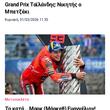
Grand Prix Ταϊλάνδης: Νικητής ο
Πόρτο
Μπενφίκα
Μπετζέκι
Κυριακή, 01/03/2026 11:35
Μοτοσυκλέτα
Το κατά ...Μαρκ (Μάρκεθ) Ευαγγέλιον!