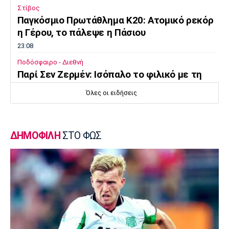
Στίβος
Παγκόσμιο Πρωτάθλημα Κ20: Ατομικό ρεκόρ
η Γέρου, το πάλεψε η Πάσιου
23:08
Ποδόσφαιρο - Διεθνή
Παρί Σεν Ζερμέν: Ισόπαλο το φιλικό με τη
Μάντσεστερ Γιουνάιτεντ
Όλες οι ειδήσεις
22:55
Ποδόσφαιρο - Διεθνή
Σκωτία: «Δύο στα δύο» η Σεντ Μίρεν, πρώτη
ΔΗΜΟΦΙΛΗ
ΣΤΟ ΦΩΣ
νίκη για Νταντί
22:40
Επικαιρότητα
Τραγωδία στην Πάρο: Παιδί 4 ετών πνίγηκε
σε πισίνα
22:25
Super League 1