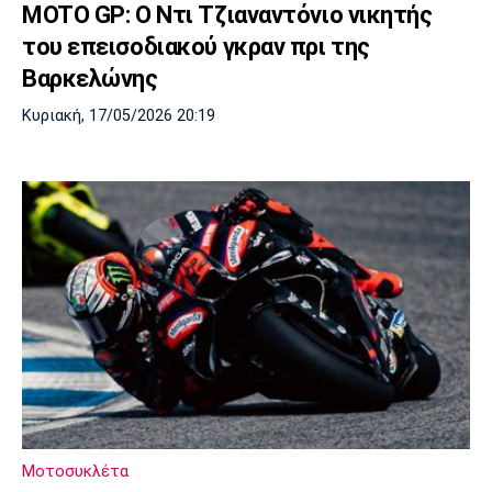
Λίβερπουλ
Μάντσεστερ
Γιουβέντους
MOTO GP: O Ντι Τζιαναντόνιο νικητής
Σίτι
του επεισοδιακού γκραν πρι της
Βαρκελώνης
Κυριακή, 17/05/2026 20:19
Ίντερ
Μίλαν
Μπάγερν
Μπορούσια
Παρί Σεν
Μαρσέιγ
Ντόρτμουντ
Ζερμέν
Μονακό
Ερυθρός
Τότεναμ
Αστέρας
Μοτοσυκλέτα