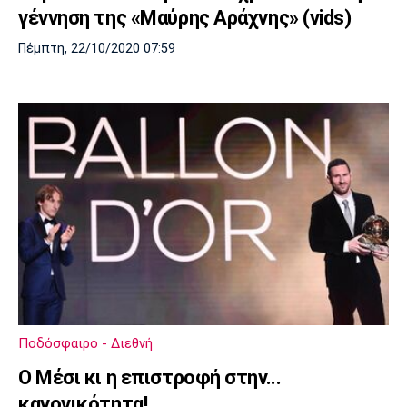
γέννηση της «Μαύρης Αράχνης» (vids)
Πόρτο
Μπενφίκα
Πέμπτη, 22/10/2020 07:59
Ποδόσφαιρο - Διεθνή
O Mέσι κι η επιστροφή στην...
κανονικότητα!