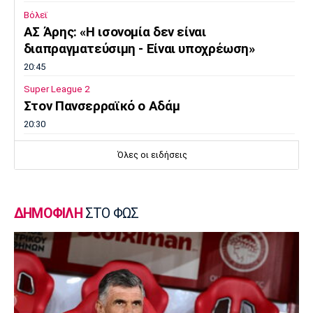
Βόλεϊ
ΑΣ Άρης: «Η ισονομία δεν είναι
διαπραγματεύσιμη - Είναι υποχρέωση»
20:45
Super League 2
Στον Πανσερραϊκό ο Αδάμ
20:30
Μπάσκετ Ελλάδα
Όλες οι ειδήσεις
Σ.Ε.Φ.: Παρουσίαση της νέας του μορφής
στη... Δ.Ε.Θ
20:15
ΔΗΜΟΦΙΛΗ
ΣΤΟ ΦΩΣ
Super League 1
«Όχι του Θεμπάγιος σε σούπερ πρόταση
ελληνικής ομάδας!»
20:00
Εθνικές Μπάσκετ
Καβελίδη: «Η Εθνική Νεανίδων είναι