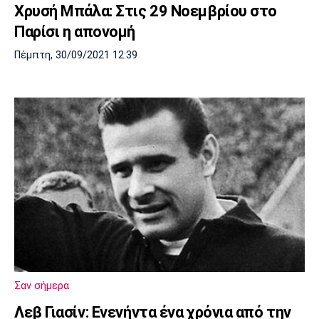
Λίβερπουλ
Μάντσεστερ
Γιουβέντους
Χρυσή Μπάλα: Στις 29 Νοεμβρίου στο
Σίτι
Παρίσι η απονομή
Πέμπτη, 30/09/2021 12:39
Ίντερ
Μίλαν
Μπάγερν
Μπορούσια
Παρί Σεν
Μαρσέιγ
Ντόρτμουντ
Ζερμέν
Μονακό
Ερυθρός
Τότεναμ
Αστέρας
Σαν σήμερα
Λεβ Γιασίν: Ενενήντα ένα χρόνια από την