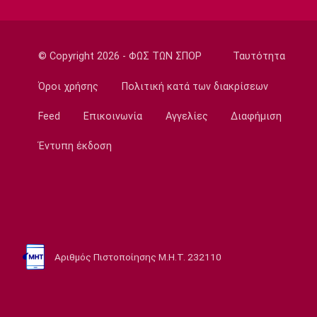
18:00
Super League 1
Ολυμπιακός: Στα «ερυθρόλευκα» ο γιός του
Τζιοβάνι!
© Copyright 2026 - ΦΩΣ ΤΩΝ ΣΠΟΡ
Ταυτότητα
17:56
Όροι χρήσης
Πολιτική κατά των διακρίσεων
Super League 2
Στον Πανσερραϊκό ο Μπίτζιος
Feed
Επικοινωνία
Αγγελίες
Διαφήμιση
17:45
Έντυπη έκδοση
Super League 1
Γιαννούλης: «Δεν βλέπω την... ώρα να παίξω»
(vid)
17:30
Βόλεϊ Ευρώπη
Φιλική ήττα της Εθνικής γυναικών από την
Αριθμός Πιστοποίησης Μ.Η.Τ. 232110
Ιταλία
17:15
Σπορ