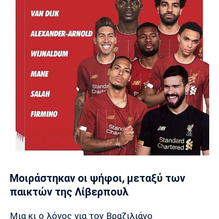
Moιράστηκαν οι ψήφοι, μεταξύ των
παικτών της Λίβερπουλ
Μια κι ο λόγος για τον Βραζιλιάνο