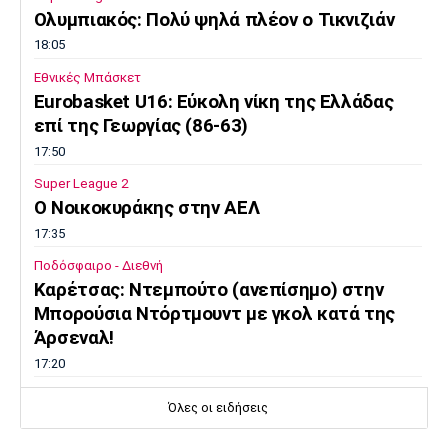
Ολυμπιακός: Πολύ ψηλά πλέον ο Τικνιζιάν
18:05
Εθνικές Μπάσκετ
Eurobasket U16: Εύκολη νίκη της Ελλάδας
επί της Γεωργίας (86-63)
17:50
Super League 2
O Noικοκυράκης στην ΑΕΛ
17:35
Ποδόσφαιρο - Διεθνή
Kαρέτσας: Ντεμπούτο (ανεπίσημο) στην
Μπορούσια Ντόρτμουντ με γκολ κατά της
Άρσεναλ!
17:20
Ολυμπιακοί Αγώνες
Όλες οι ειδήσεις
EOE: Ξεκινά τον καθαρισμό των μαρμάρων
του Παναθηναϊκού Σταδίου