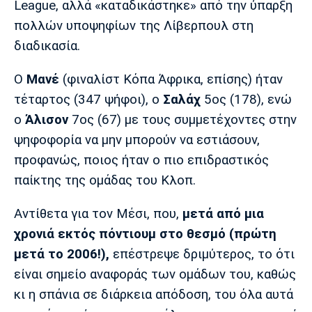
League, αλλά «καταδικάστηκε» από την ύπαρξη
πολλών υποψηφίων της Λίβερπουλ στη
διαδικασία.
Ο
Μανέ
(φιναλίστ Κόπα Άφρικα, επίσης) ήταν
τέταρτος (347 ψήφοι), ο
Σαλάχ
5ος (178), ενώ
ο
Άλισον
7ος (67) με τους συμμετέχοντες στην
ψηφοφορία να μην μπορούν να εστιάσουν,
προφανώς, ποιος ήταν ο πιο επιδραστικός
παίκτης της ομάδας του Κλοπ.
Αντίθετα για τον Μέσι, που,
μετά από μια
χρονιά εκτός πόντιουμ στο θεσμό (πρώτη
μετά το 2006!),
επέστρεψε δριμύτερος, το ότι
είναι σημείο αναφοράς των ομάδων του, καθώς
κι η σπάνια σε διάρκεια απόδοση, του όλα αυτά