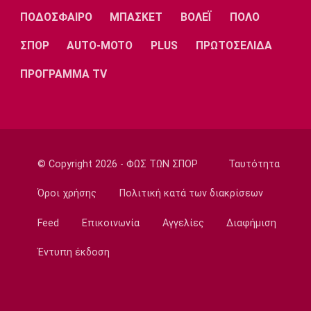
αυτό που πάντα επιζητούσα»
ΠΟΔΟΣΦΑΙΡΟ
ΜΠΑΣΚΕΤ
ΒΟΛΕΪ
ΠΟΛΟ
14:50
ΣΠΟΡ
AUTO-MOTO
PLUS
ΠΡΩΤΟΣΕΛΙΔΑ
Super League 1
Παναθηναϊκός: Επέστρεψε ο Τετέι
ΠΡΟΓΡΑΜΜΑ TV
14:35
Super League 1
Σπόρτινγκ: Η επιβεβαίωση για τον
Μπραγκάνσα και ο Ολυμπιακός
14:20
© Copyright 2026 - ΦΩΣ ΤΩΝ ΣΠΟΡ
Ταυτότητα
Super League 1
ΠΑΟΚ: Ανεβαίνει ο Γιαννούλης
Όροι χρήσης
Πολιτική κατά των διακρίσεων
14:05
Feed
Επικοινωνία
Αγγελίες
Διαφήμιση
Γ Εθνική
Ιωνικός: Ενισχύθηκε με τον Παγώνη
Έντυπη έκδοση
13:50
Εθνικές Μπάσκετ
Σκούμα: «Είμαστε ενωμένες και