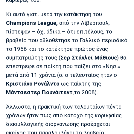
καριέρας του.
Λίβερπουλ
Μάντσεστερ
Γιουβέντους
Σίτι
Κι αυτό γιατί μετά την κατάκτηση του
Champions League,
από την Λίβερπουλ,
πίστεψαν – όχι άδικα – ότι επιτέλους, το
Ίντερ
Μίλαν
Μπάγερν
βραβείο που αθλοθέτησε το Γαλλικό περιοδικό
το 1956 και το κατέκτησε πρώτος ένας
συμπατριώτης τους (
Σερ Στάνλεϊ Μάθιους
) θα
επέστρεφε σε παίκτη που παίζει στο «Νησί»
Μπορούσια
Παρί Σεν
Μαρσέιγ
μετά από 11 χρόνια (σ. ο τελευταίος ήταν ο
Ντόρτμουντ
Ζερμέν
Κριστιάνο Ρονάλντο
ως παίκτης της
Μάντσεστερ Γιουνάιτεντ
,το 2008).
Άλλωστε, η πρακτική των τελευταίων πέντε
Μονακό
Ερυθρός
Τότεναμ
Αστέρας
χρόνων ήταν πως από κάτοχο της κορυφαίας
διασυλλογικής διοργάνωσης προέρχεται
εκείνος που παραλαμβάνει το βραβείο.