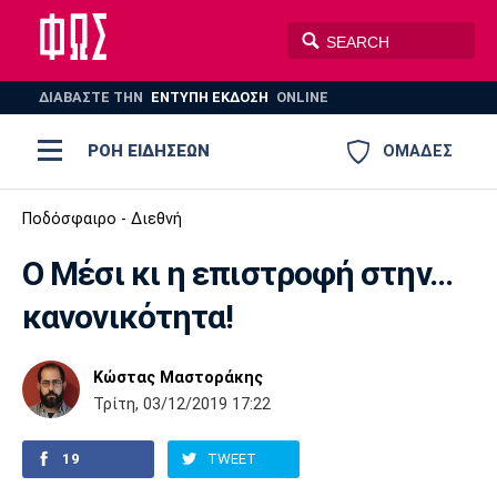
ΔΙΑΒΑΣΤΕ THN
ΕΝΤΥΠΗ ΕΚΔΟΣΗ
ONLINE
ΡΟΗ ΕΙΔΗΣΕΩΝ
ΟΜΑΔΕΣ
Ποδόσφαιρο
Ποδόσφαιρο - Διεθνή
ΠΟΔΟΣΦΑΙΡΟ
ΜΠΑΣΚΕΤ
O Mέσι κι η επιστροφή στην...
Super League 1
Μπάσκετ
ΒΟΛΕΪ
ΠΟΛΟ
ΣΠΟΡ
κανονικότητα!
Ολυμπιακός
ΑΕΚ
ΠΑΟΚ
Super League 2
Ελλάδα
Ολυμπιακοί Αγώνες
AUTO-MOTO
PLUS
Κώστας Μαστοράκης
Γ Εθνική
Εθνική
Βόλεϊ
Τρίτη, 03/12/2019 17:22
Ελλάδα
EuroLeague
Πόλο
Παναθηναϊκός
Ατρόμητος
Πανιώνιος
19
TWEET
Champions League
ΝΒΑ
Τένις