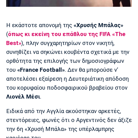
Μουσική
Στήλες
Πολιτισμός
Τραγούδια
Πρόγραμμα TV
Η εκάστοτε απονομή της
«Χρυσής Μπάλας»
Ιωνικός
Κηφισιά
Πανσερραϊκός
Cine Spot
(
όπως κι εκείνη του επάθλου της FIFA «The
Best»
), πλην συγχαρητηρίων στον νικητή,
Running
συνηθίζει να σηκώνει κουβέντα σχετικά με την
ορθότητα της επιλογής των δημοσιογράφων
Media
Μπαρτσελόνα
Ρεάλ
Ατλέτικο
του
«France Football»
. Δεν θα μπορούσε ν’
Μαδρίτης
Μαδρίτης
Παρασκήνιο
αποτελέσει εξαίρεση η Δευτεριάτικη απόδοση
του κορυφαίου ποδοσφαιρικού βραβείου στον
Λιονέλ Μέσι
.
Μάντσεστερ
Τσέλσι
Άρσεναλ
Γιουνάιτεντ
Ειδικά από την Αγγλία ακούστηκαν αρκετές,
στεντόρειες, φωνές ότι ο Αργεντινός δεν άξιζε
την 6η «Χρυσή Μπάλα» της υπέρλαμπρης