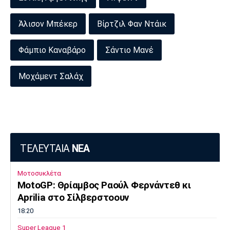
Άλισον Μπέκερ
Βίρτζιλ Φαν Ντάικ
Φάμπιο Καναβάρο
Σάντιο Μανέ
Μοχάμεντ Σαλάχ
ΤΕΛΕΥΤΑΙΑ
ΝΕΑ
Μοτοσυκλέτα
MotoGP: Θρίαμβος Ραούλ Φερνάντεθ κι
Aprilia στο Σίλβερστοουν
18:20
Super League 1