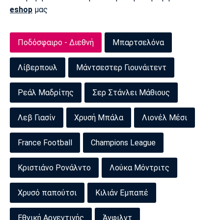
eshop
μας
Ποδόσφαιρο - Διεθνή
Μπαρτσελόνα
Λίβερπουλ
Μάντσεστερ Γιουνάιτεντ
Ρεάλ Μαδρίτης
Σερ Στάνλει Μάθιους
Λεβ Γιασίν
Χρυσή Μπάλα
Λιονέλ Μέσι
France Football
Champions League
Κριστιάνο Ρονάλντο
Λούκα Μόντριτς
Χρυσό παπούτσι
Κιλιάν Εμπαπέ
Εθνική Αργεντινής
Άνφιλντ