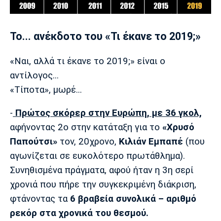
Το... ανέκδοτο του «Τι έκανε το 2019;»
«Ναι, αλλά τι έκανε το 2019;» είναι ο
αντίλογος...
«Tίποτα», μωρέ...
-
Πρώτος σκόρερ στην Ευρώπη, με 36 γκολ,
αφήνοντας 2ο στην κατάταξη για το
«Χρυσό
Παπούτσι»
τον, 20χρονο,
Κιλιάν Εμπαπέ
(που
αγωνίζεται σε ευκολότερο πρωτάθλημα).
Συνηθισμένα πράγματα, αφού ήταν η 3η σερί
χρονιά που πήρε την συγκεκριμένη διάκριση,
φτάνοντας τα
6 βραβεία συνολικά – αριθμό
ρεκόρ στα χρονικά του θεσμού.